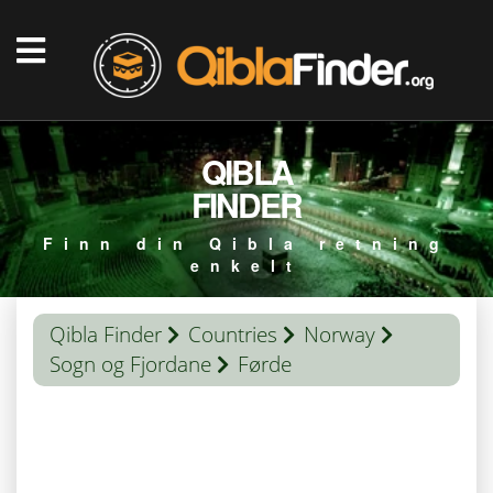
QIBLA
FINDER
Finn din Qibla retning
enkelt
Qibla Finder
Countries
Norway
Sogn og Fjordane
Førde