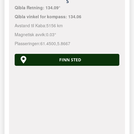
Qibla Retning:
134.09°
Qibla vinkel for kompass:
134.06
Avstand til Kaba:
5156 km
Magnetisk avvik:
0.03°
Plasseringen:
61.4500
,
5.8667
FINN STED