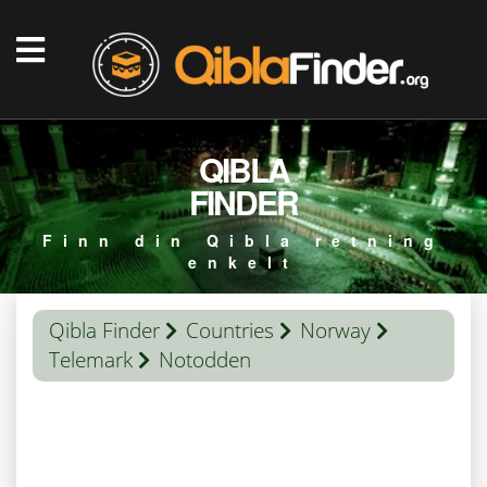
QIBLA
FINDER
Finn din Qibla retning
enkelt
Qibla Finder
Countries
Norway
Telemark
Notodden