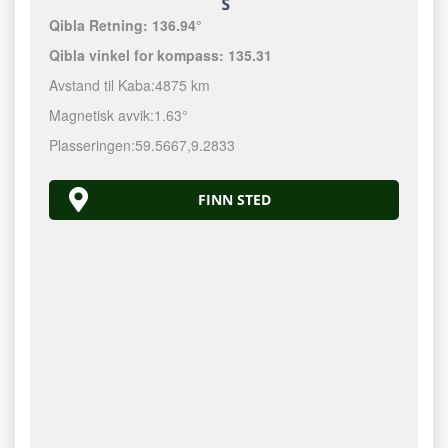
Qibla Retning:
136.94°
Qibla vinkel for kompass:
135.31
Avstand til Kaba:
4875 km
Magnetisk avvik:
1.63°
Plasseringen:
59.5667
,
9.2833
FINN STED