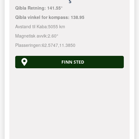
Qibla Retning:
141.55°
Qibla vinkel for kompass:
138.95
Avstand til Kaba:
5055 km
Magnetisk avvik:
2.60°
Plasseringen:
62.5747
,
11.3850
FINN STED