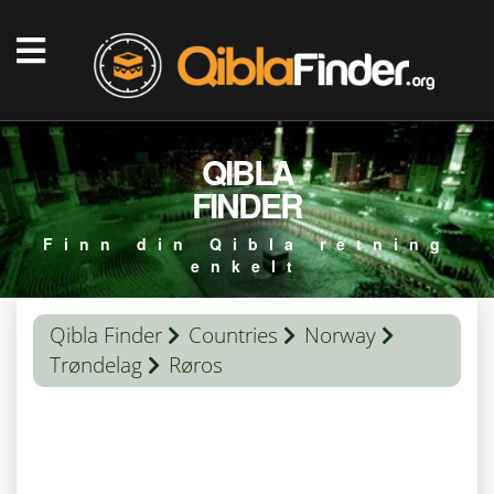
QIBLA
FINDER
Finn din Qibla retning
enkelt
Qibla Finder
Countries
Norway
Trøndelag
Røros