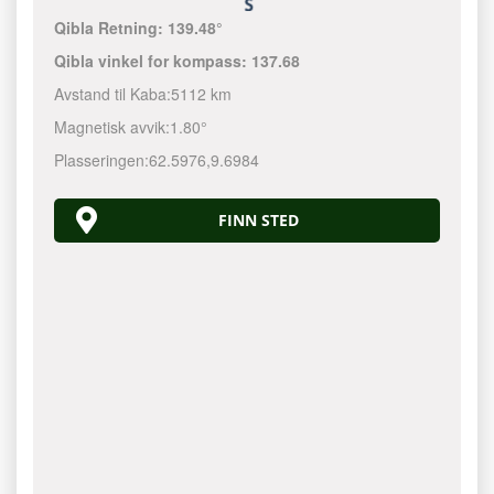
Qibla Retning:
139.48°
Qibla vinkel for kompass:
137.68
Avstand til Kaba:
5112 km
Magnetisk avvik:
1.80°
Plasseringen:
62.5976
,
9.6984
FINN STED