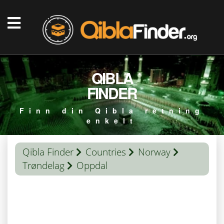
QIBLA
FINDER
Finn din Qibla retning
enkelt
Qibla Finder
Countries
Norway
Trøndelag
Oppdal