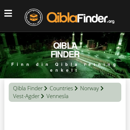
QIBLA
FINDER
Finn din Qibla retning
enkelt
Qibla Finder
Countries
Norway
Vest-Agder
Vennesla