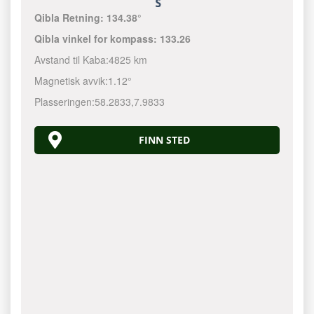
Qibla Retning:
134.38°
Qibla vinkel for kompass:
133.26
Avstand til Kaba:
4825 km
Magnetisk avvik:
1.12°
Plasseringen:
58.2833
,
7.9833
FINN STED