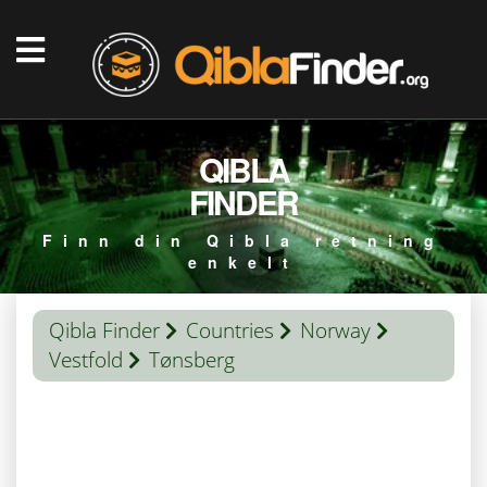
QIBLA
FINDER
Finn din Qibla retning
enkelt
Qibla Finder
Countries
Norway
Vestfold
Tønsberg