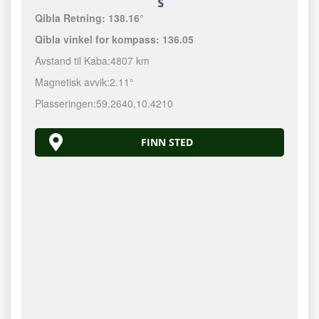
Qibla Retning:
138.16°
Qibla vinkel for kompass:
136.05
Avstand til Kaba:
4807 km
Magnetisk avvik:
2.11°
Plasseringen:
59.2640
,
10.4210
FINN STED