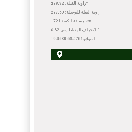
278.32°
زاوية القبلة:
زاوية القبلة للبوصلة:
277.50
1721 km
مسافة الكعبة:
0.82°
الانحراف المغناطيسي:
الموقع:
56.2751
,
19.9589