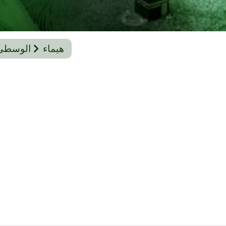
هيماء
الوسطى