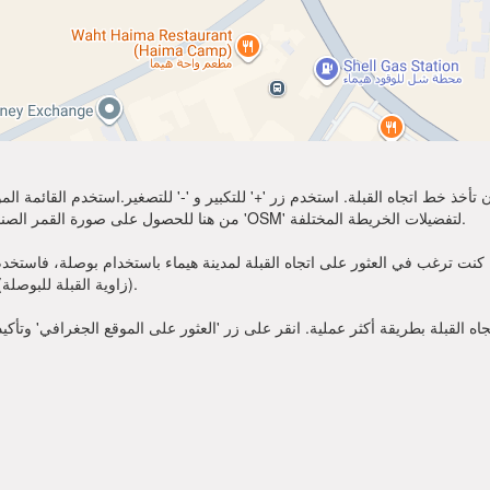
تأخذ خط اتجاه القبلة. استخدم زر '+' للتكبير و '-' للتصغير.استخدم القائمة 
أكثر وضوحًا. اختر 'Sat' من هنا للحصول على صورة القمر الصناعي لموقعك. يمكنك استخدام خيار 'OSM' لتفضيلات الخريطة المختلفة.
 كنت ترغب في العثور على اتجاه القبلة لمدينة هيماء باستخدام بوصلة، فاستخدم زاوية القبلة قدمت أعلاه. عند
(زاوية القبلة للبوصلة). الآن يمكنك أن تصلي في الاتجاه الذي تظهره زاوية القبلة.
 القبلة بطريقة أكثر عملية. انقر على زر 'العثور على الموقع الجغرافي' وتأكي