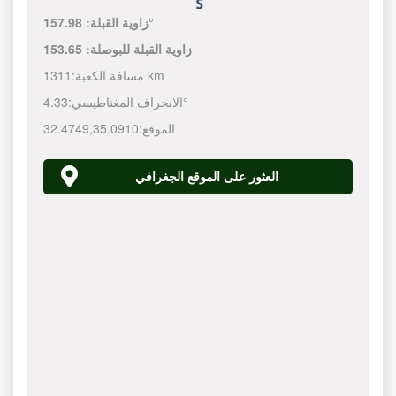
157.98°
زاوية القبلة:
زاوية القبلة للبوصلة:
153.65
1311 km
مسافة الكعبة:
4.33°
الانحراف المغناطيسي:
الموقع:
35.0910
,
32.4749
العثور على الموقع الجغرافي