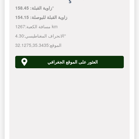
158.45°
زاوية القبلة:
زاوية القبلة للبوصلة:
154.15
1267 km
مسافة الكعبة:
4.30°
الانحراف المغناطيسي:
الموقع:
35.3435
,
32.1275
العثور على الموقع الجغرافي