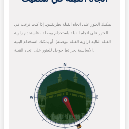
يمكنك العثور على اتجاه القبلة بطريقتين. إذا كنت ترغب في
العثور على اتجاه القبلة باستخدام بوصلة ، فاستخدم زاوية
القبلة التالية (زاوية القبلة لبوصلة). أو يمكنك استخدام البنية
الأساسية لخرائط جوجل للعثور على اتجاه القبلة.