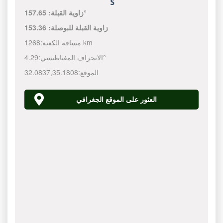
157.65°
زاوية القبلة:
زاوية القبلة للبوصلة:
153.36
1268 km
مسافة الكعبة:
4.29°
الانحراف المغناطيسي:
الموقع:
35.1808
,
32.0837
العثور على الموقع الجغرافي