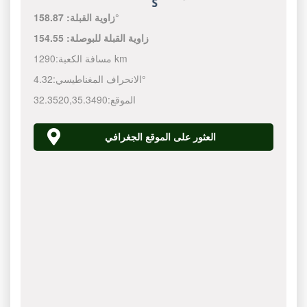
158.87°
زاوية القبلة:
زاوية القبلة للبوصلة:
154.55
1290 km
مسافة الكعبة:
4.32°
الانحراف المغناطيسي:
الموقع:
35.3490
,
32.3520
العثور على الموقع الجغرافي