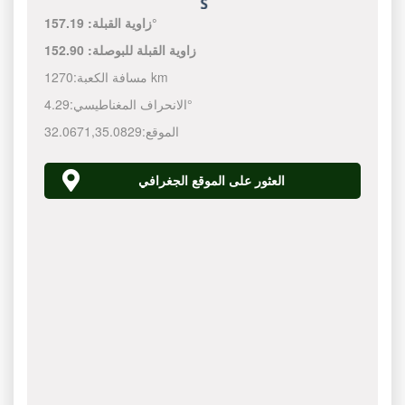
157.19°
زاوية القبلة:
زاوية القبلة للبوصلة:
152.90
1270 km
مسافة الكعبة:
4.29°
الانحراف المغناطيسي:
الموقع:
35.0829
,
32.0671
العثور على الموقع الجغرافي