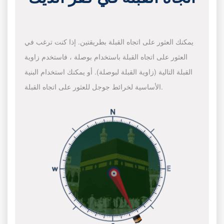
يمكنك العثور على اتجاه القبلة بطريقتين. إذا كنت ترغب في
العثور على اتجاه القبلة باستخدام بوصلة ، فاستخدم زاوية
القبلة التالية (زاوية القبلة لبوصلة). أو يمكنك استخدام البنية
الأساسية لخرائط جوجل للعثور على اتجاه القبلة.