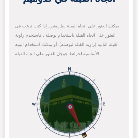
يمكنك العثور على اتجاه القبلة بطريقتين. إذا كنت ترغب في
العثور على اتجاه القبلة باستخدام بوصلة ، فاستخدم زاوية
القبلة التالية (زاوية القبلة لبوصلة). أو يمكنك استخدام البنية
الأساسية لخرائط جوجل للعثور على اتجاه القبلة.