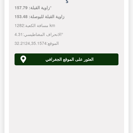
157.79°
زاوية القبلة:
زاوية القبلة للبوصلة:
153.48
1282 km
مسافة الكعبة:
4.31°
الانحراف المغناطيسي:
الموقع:
35.1574
,
32.2124
العثور على الموقع الجغرافي