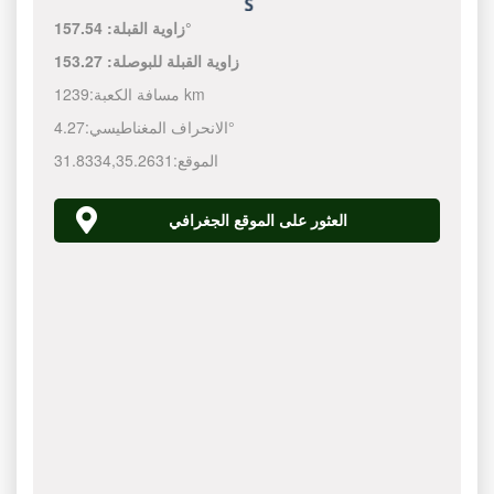
157.54°
زاوية القبلة:
زاوية القبلة للبوصلة:
153.27
1239 km
مسافة الكعبة:
4.27°
الانحراف المغناطيسي:
الموقع:
35.2631
,
31.8334
العثور على الموقع الجغرافي