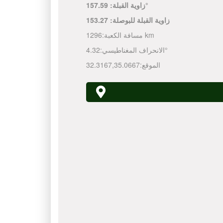
157.59°
زاوية القبلة:
زاوية القبلة للبوصلة:
153.27
1296 km
مسافة الكعبة:
4.32°
الانحراف المغناطيسي:
الموقع:
35.0667
,
32.3167