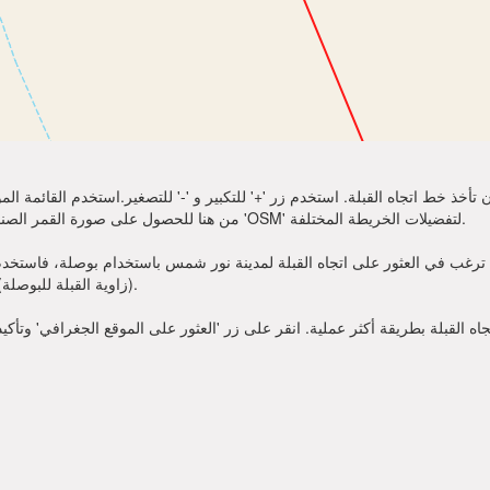
تأخذ خط اتجاه القبلة. استخدم زر '+' للتكبير و '-' للتصغير.استخدم القائمة 
أكثر وضوحًا. اختر 'Sat' من هنا للحصول على صورة القمر الصناعي لموقعك. يمكنك استخدام خيار 'OSM' لتفضيلات الخريطة المختلفة.
غب في العثور على اتجاه القبلة لمدينة نور شمس باستخدام بوصلة، فاستخدم زاوية القبلة قدمت أعلاه. عندما
(زاوية القبلة للبوصلة). الآن يمكنك أن تصلي في الاتجاه الذي تظهره زاوية القبلة.
 القبلة بطريقة أكثر عملية. انقر على زر 'العثور على الموقع الجغرافي' وتأكي