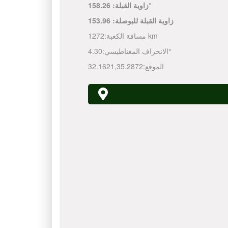
158.26°
زاوية القبلة:
زاوية القبلة للبوصلة:
153.96
1272 km
مسافة الكعبة:
4.30°
الانحراف المغناطيسي:
الموقع:
35.2872
,
32.1621