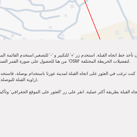
تأخذ خط اتجاه القبلة. استخدم زر '+' للتكبير و '-' للتصغير.استخدم القائمة 
أكثر وضوحًا. اختر 'Sat' من هنا للحصول على صورة القمر الصناعي لموقعك. يمكنك استخدام خيار 'OSM' لتفضيلات الخريطة المختلفة.
 كنت ترغب في العثور على اتجاه القبلة لمدينة عورتا باستخدام بوصلة، فاستخدم زاوية القبلة قدمت أعلاه. عند
(زاوية القبلة للبوصلة). الآن يمكنك أن تصلي في الاتجاه الذي تظهره زاوية القبلة.
 القبلة بطريقة أكثر عملية. انقر على زر 'العثور على الموقع الجغرافي' وتأكي