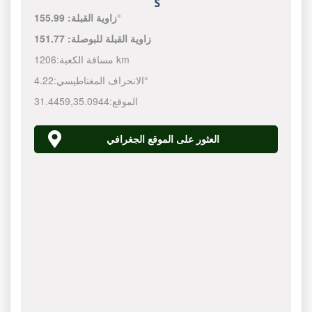
155.99°
زاوية القبلة:
زاوية القبلة للبوصلة:
151.77
1206 km
مسافة الكعبة:
4.22°
الانحراف المغناطيسي:
الموقع:
35.0944
,
31.4459
العثور على الموقع الجغرافي