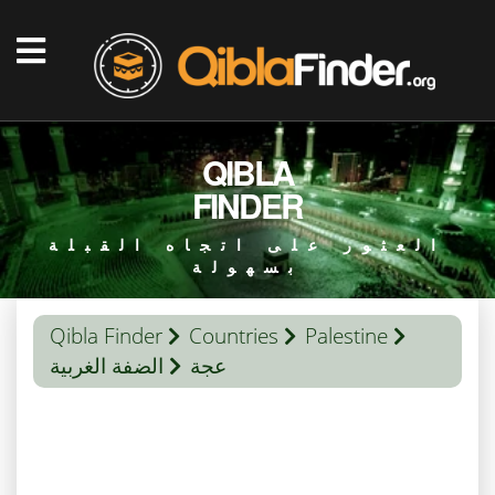
QIBLA
FINDER
العثور على اتجاه القبلة
بسهولة
Qibla Finder
Countries
Palestine
عجة
الضفة الغربية