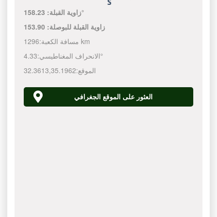
158.23°
زاوية القبلة:
زاوية القبلة للبوصلة:
153.90
1296 km
مسافة الكعبة:
4.33°
الانحراف المغناطيسي:
الموقع:
35.1962
,
32.3613
العثور على الموقع الجغرافي