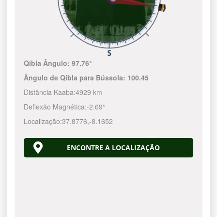
Qibla Ângulo:
97.76°
Ângulo de Qibla para Bússola:
100.45
Distância Kaaba:
4929 km
Deflexão Magnética:
-2.69°
Localização:
37.8776
,
-8.1652
ENCONTRE A LOCALIZAÇÃO