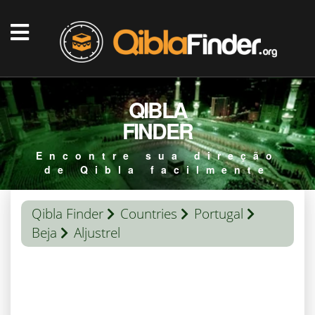
QIBLA
FINDER
Encontre sua direção
de Qibla facilmente
Qibla Finder
Countries
Portugal
Beja
Aljustrel