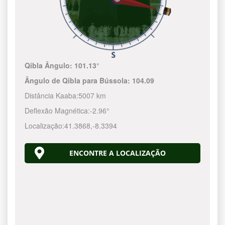
Qibla Ângulo:
101.13°
Ângulo de Qibla para Bússola:
104.09
Distância Kaaba:
5007 km
Deflexão Magnética:
-2.96°
Localização:
41.3868
,
-8.3394
ENCONTRE A LOCALIZAÇÃO