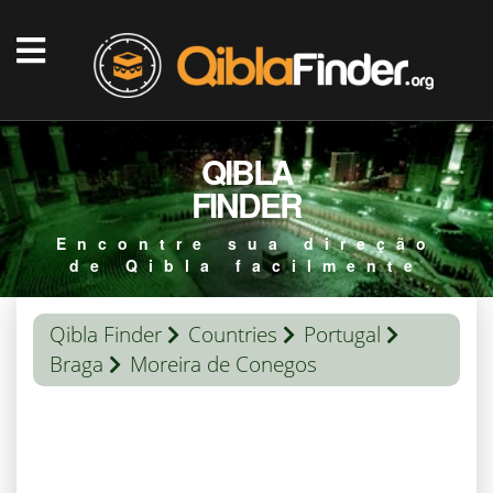
QIBLA
FINDER
Encontre sua direção
de Qibla facilmente
Qibla Finder
Countries
Portugal
Braga
Moreira de Conegos