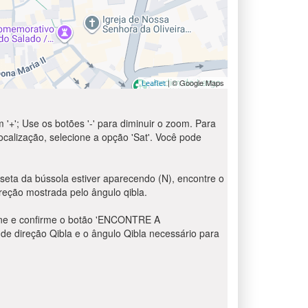
| © Google Maps
Leaflet
 '+'; Use os botões '-' para diminuir o zoom. Para
localização, selecione a opção 'Sat'. Você pode
seta da bússola estiver aparecendo (N), encontre o
reção mostrada pelo ângulo qibla.
sione e confirme o botão 'ENCONTRE A
de direção Qibla e o ângulo Qibla necessário para