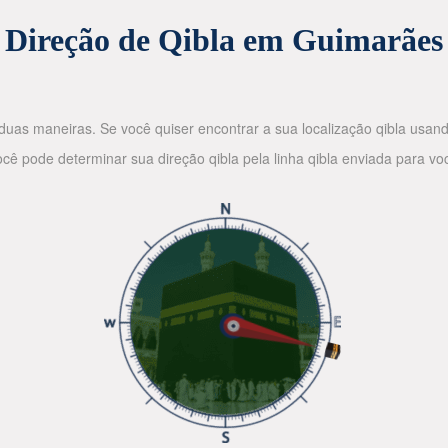
Direção de Qibla em Guimarães
duas maneiras. Se você quiser encontrar a sua localização qibla usand
ocê pode determinar sua direção qibla pela linha qibla enviada para v