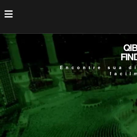
QI
FIN
Encontre sua d
facil