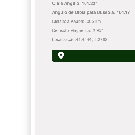
Qibla Ângulo:
101.22°
Ângulo de Qibla para Bússola:
104.17
Distância Kaaba:
5005 km
Deflexão Magnética:
-2.95°
Localização:
41.4444
,
-8.2962