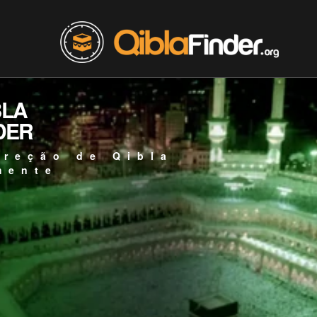
BLA
DER
ireção de Qibla
mente