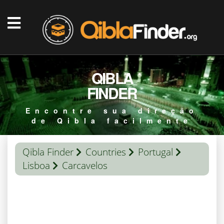
QIBLA
FINDER
Encontre sua direção
de Qibla facilmente
Qibla Finder
Countries
Portugal
Lisboa
Carcavelos