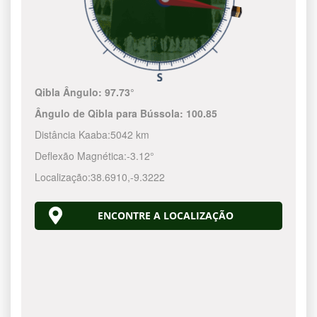
Qibla Ângulo:
97.73°
Ângulo de Qibla para Bússola:
100.85
Distância Kaaba:
5042 km
Deflexão Magnética:
-3.12°
Localização:
38.6910
,
-9.3222
ENCONTRE A LOCALIZAÇÃO