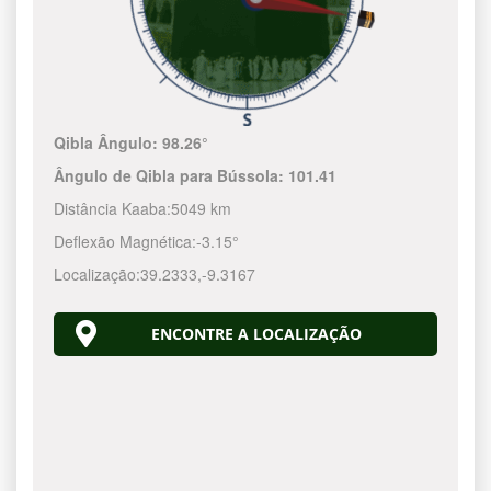
Qibla Ângulo:
98.26°
Ângulo de Qibla para Bússola:
101.41
Distância Kaaba:
5049 km
Deflexão Magnética:
-3.15°
Localização:
39.2333
,
-9.3167
ENCONTRE A LOCALIZAÇÃO