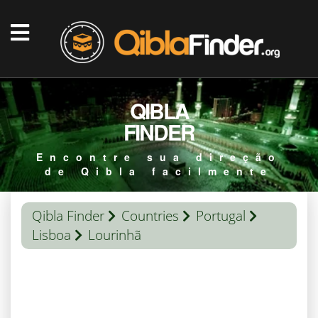
QIBLA
FINDER
Encontre sua direção
de Qibla facilmente
Qibla Finder
Countries
Portugal
Lisboa
Lourinhã