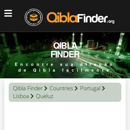
QIBLA
FINDER
Encontre sua direção
de Qibla facilmente
Qibla Finder
Countries
Portugal
Lisboa
Queluz