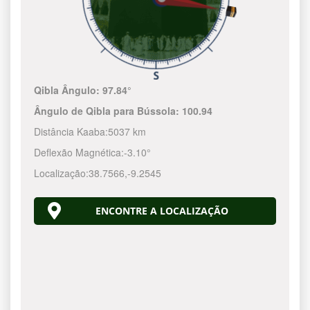
Qibla Ângulo:
97.84°
Ângulo de Qibla para Bússola:
100.94
Distância Kaaba:
5037 km
Deflexão Magnética:
-3.10°
Localização:
38.7566
,
-9.2545
ENCONTRE A LOCALIZAÇÃO