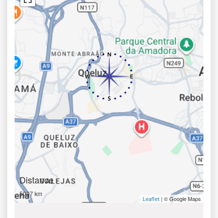
Distance
5037 km
| © Google Maps
Leaflet