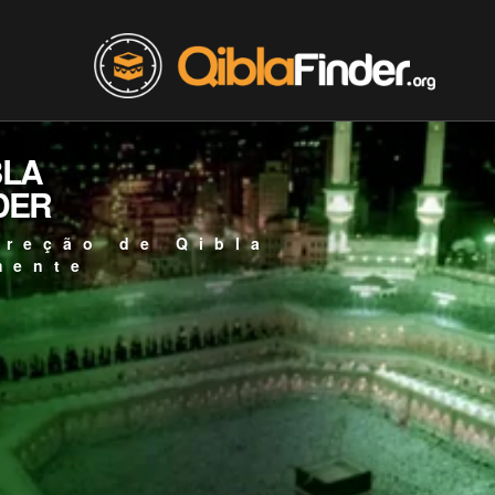
BLA
DER
ireção de Qibla
mente