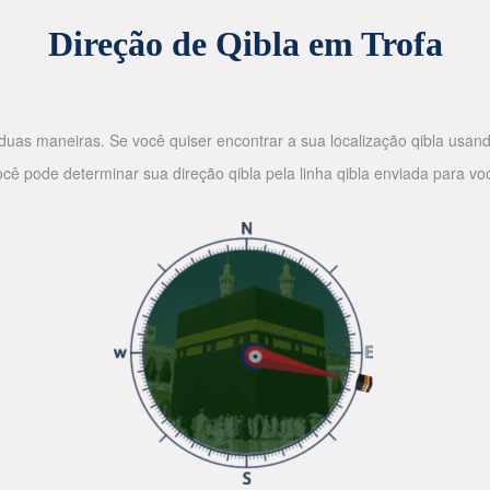
Direção de Qibla em Trofa
duas maneiras. Se você quiser encontrar a sua localização qibla usand
ocê pode determinar sua direção qibla pela linha qibla enviada para v