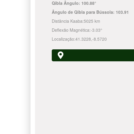
Qibla Ângulo:
100.88°
Ângulo de Qibla para Bússola:
103.91
Distância Kaaba:
5025 km
Deflexão Magnética:
-3.03°
Localização:
41.3228
,
-8.5720