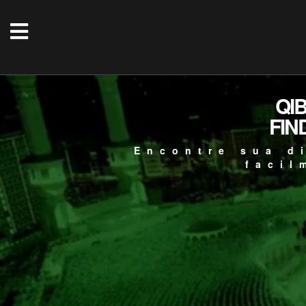
QI
FIN
Encontre sua d
facil