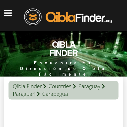
QIBLA
FINDER
Encuentra tu
Dirección de Qibla
Fácilmente
Qibla Finder
Countries
Paraguay
Paraguarí
Carapegua