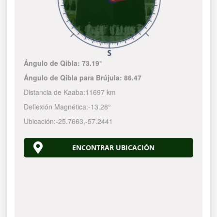
Ángulo de Qibla:
73.19°
Ángulo de Qibla para Brújula:
86.47
Distancia de Kaaba:
11697 km
Deflexión Magnética:
-13.28°
Ubicación:
-25.7663
,
-57.2442
ENCONTRAR UBICACIÓN