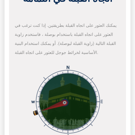
يمكنك العثور على اتجاه القبلة بطريقتين. إذا كنت ترغب في
العثور على اتجاه القبلة باستخدام بوصلة ، فاستخدم زاوية
القبلة التالية (زاوية القبلة لبوصلة). أو يمكنك استخدام البنية
الأساسية لخرائط جوجل للعثور على اتجاه القبلة.