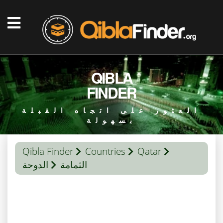
QIBLA
FINDER
العثور على اتجاه القبلة
بسهولة
Qibla Finder
Countries
Qatar
الثمامة
الدوحة