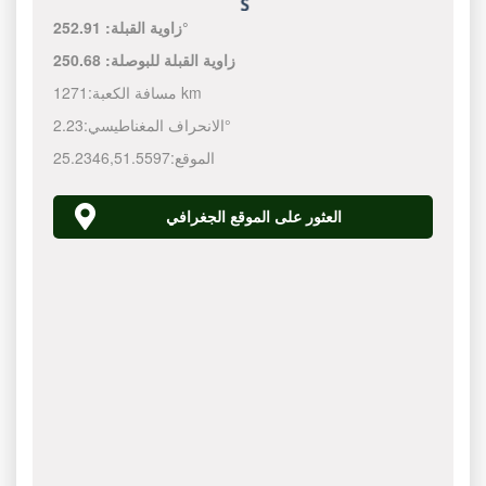
252.91°
زاوية القبلة:
زاوية القبلة للبوصلة:
250.68
1271 km
مسافة الكعبة:
2.23°
الانحراف المغناطيسي:
الموقع:
51.5597
,
25.2346
العثور على الموقع الجغرافي