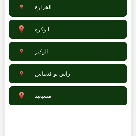
الخرارة
الوكره
الوكير
راس بو فنطاس
مسيعيد