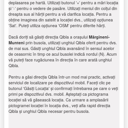
deplasarea pe hartă. Utilizați butonul '+' pentru a mări locația
și '-' pentru o vedere de pasăre. Utilizați meniul din colțul din
dreapta sus al hărții pentru a vă clarifica locația. Pentru a
obține imaginea din satelit a locației dvs., utilizați opțiunea
'Sat'. Puteți utiliza opțiunea 'OSM' pentru diferite hărți.
Dacă doriți să găsiți direcția Qibla a orașului
Mărgineni-
Munteni
prin busola, utilizați unghiul Qibla oferit pentru dvs.
de mai sus. Găsiți unghiul Qibla avansând în sensul acelor
de ceasornic în timp ce acul busolei indică nordul (N). Acum
vă puteți face rugăciunea în direcția în care arată unghiul
Qibla.
Pentru a găsi direcția Qibla într-un mod mai practic, activați
serviciul de localizare pe dispozitivul mobil. Faceți clic pe
butonul 'Găsiți Locația' și confirmați întrebarea pe care o veți
primi pe dispozitivul dvs. mobil. Așteptați ca pictograma
locației să vă găsească locația. Ca urmare a amplasării
pictogramei locației în locația dvs., veți afla rapid direcția
Qibla și unghiul Qibla necesar pentru busola.