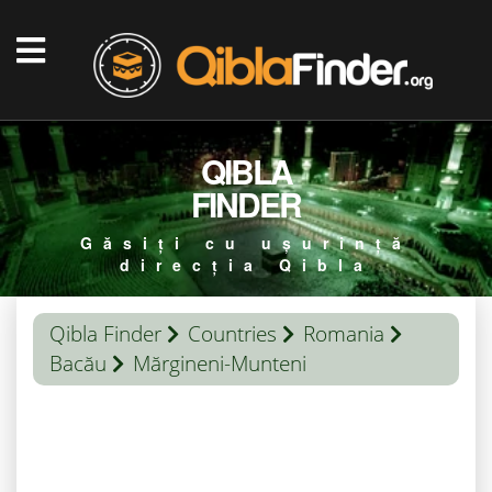
QIBLA
FINDER
Găsiți cu ușurință
direcția Qibla
Qibla Finder
Countries
Romania
Bacău
Mărgineni-Munteni