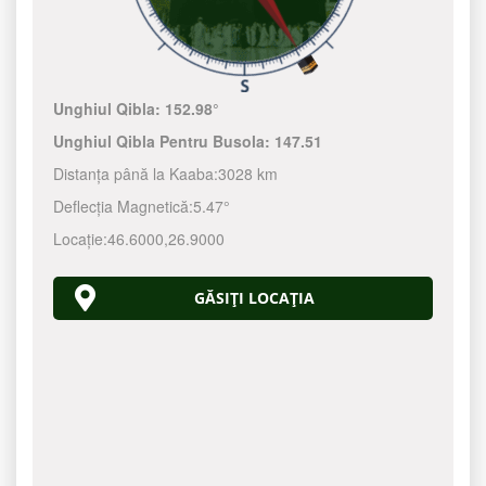
Unghiul Qibla:
152.98°
Unghiul Qibla Pentru Busola:
147.51
Distanța până la Kaaba:
3028 km
Deflecția Magnetică:
5.47°
Locație:
46.6000
,
26.9000
GĂSIȚI LOCAȚIA