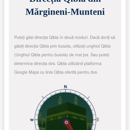
Mărgineni-Munteni
Puteți găsi direcția Qibla în două moduri. Dacă doriți să
găsiți direcția Qibla prin busola, utilizați unghiul Qibla
(Unghiul Qibla pentru busola) de mai jos. Sau puteți
determina direcția dvs. Qibla utilizând platforma
Google Maps cu linia Qibla oferită pentru dvs.