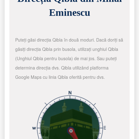
Eminescu
Puteți găsi direcția Qibla în două moduri. Dacă doriți să
găsiți direcția Qibla prin busola, utilizați unghiul Qibla
(Unghiul Qibla pentru busola) de mai jos. Sau puteți
determina direcția dvs. Qibla utilizând platforma
Google Maps cu linia Qibla oferită pentru dvs.