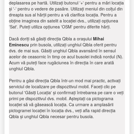
deplasarea pe hartă. Utilizați butonul '+' pentru a mări locația
și '-' pentru o vedere de pasăre. Utilizați meniul din colțul din
dreapta sus al hărții pentru a vă clarifica locația. Pentru a
obține imaginea din satelit a locației dvs., utilizați opțiunea
'Sat'. Puteți utiliza opțiunea 'OSM' pentru diferite hărți.
Dacă doriți să găsiți direcția Qibla a orașului
Mihai
Eminescu
prin busola, utilizați unghiul Qibla oferit pentru
dvs. de mai sus. Găsiți unghiul Qibla avansând în sensul
acelor de ceasornic în timp ce acul busolei indică nordul (N).
Acum vă puteți face rugăciunea în direcția în care arată
unghiul Qibla.
Pentru a găsi direcția Qibla într-un mod mai practic, activați
serviciul de localizare pe dispozitivul mobil. Faceți clic pe
butonul 'Găsiți Locația' și confirmați întrebarea pe care o veți
primi pe dispozitivul dvs. mobil. Așteptați ca pictograma
locației să vă găsească locația. Ca urmare a amplasării
pictogramei locației în locația dvs., veți afla rapid direcția
Qibla și unghiul Qibla necesar pentru busola.