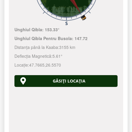
Unghiul Qibla:
153.33°
Unghiul Qibla Pentru Busola:
147.72
Distanța până la Kaaba:
3155 km
Deflecția Magnetică:
5.61°
Locație:
47.7665
,
26.5570
GĂSIȚI LOCAȚIA