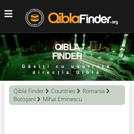
QIBLA
FINDER
Găsiți cu ușurință
direcția Qibla
Qibla Finder
Countries
Romania
Botoşani
Mihai Eminescu