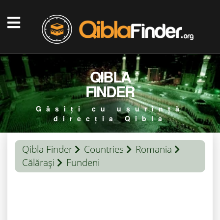
QIBLA
FINDER
Găsiți cu ușurință
direcția Qibla
Qibla Finder
Countries
Romania
Călăraşi
Fundeni