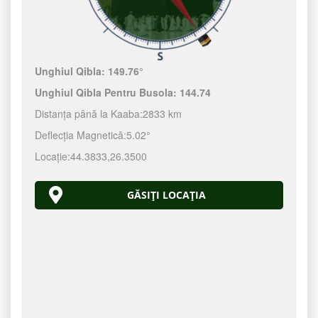
Unghiul Qibla:
149.76°
Unghiul Qibla Pentru Busola:
144.74
Distanța până la Kaaba:
2833 km
Deflecția Magnetică:
5.02°
Locație:
44.3833
,
26.3500
GĂSIȚI LOCAȚIA