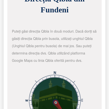
Fundeni
Puteți găsi direcția Qibla în două moduri. Dacă doriți să
găsiți direcția Qibla prin busola, utilizați unghiul Qibla
(Unghiul Qibla pentru busola) de mai jos. Sau puteți
determina direcția dvs. Qibla utilizând platforma
Google Maps cu linia Qibla oferită pentru dvs.