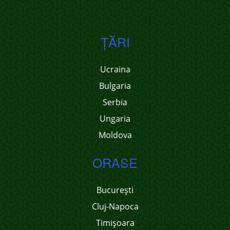
ŢĂRI
Ucraina
Bulgaria
Serbia
Ungaria
Moldova
ORASE
București
Cluj-Napoca
Timișoara