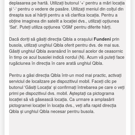
deplasarea pe hartă. Utilizați butonul '+' pentru a mări locația
și '-' pentru o vedere de pasăre. Utilizați meniul din colțul din
dreapta sus al hărții pentru a vă clarifica locația. Pentru a
obține imaginea din satelit a locației dvs., utilizați opțiunea
'Sat'. Puteți utiliza opțiunea 'OSM' pentru diferite hărți.
Dacă doriți să găsiți direcția Qibla a orașului
Fundeni
prin
busola, utilizați unghiul Qibla oferit pentru dvs. de mai sus.
Găsiți unghiul Qibla avansând în sensul acelor de ceasornic
în timp ce acul busolei indică nordul (N). Acum vă puteți face
rugăciunea în direcția în care arată unghiul Qibla.
Pentru a găsi direcția Qibla într-un mod mai practic, activați
serviciul de localizare pe dispozitivul mobil. Faceți clic pe
butonul 'Găsiți Locația' și confirmați întrebarea pe care o veți
primi pe dispozitivul dvs. mobil. Așteptați ca pictograma
locației să vă găsească locația. Ca urmare a amplasării
pictogramei locației în locația dvs., veți afla rapid direcția
Qibla și unghiul Qibla necesar pentru busola.