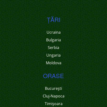
ŢĂRI
Ucraina
Bulgaria
Serbia
Ungaria
Moldova
ORASE
București
Cluj-Napoca
Timișoara