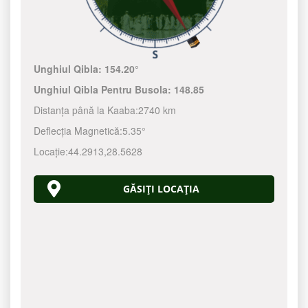
Unghiul Qibla:
154.20°
Unghiul Qibla Pentru Busola:
148.85
Distanța până la Kaaba:
2740 km
Deflecția Magnetică:
5.35°
Locație:
44.2913
,
28.5628
GĂSIȚI LOCAȚIA