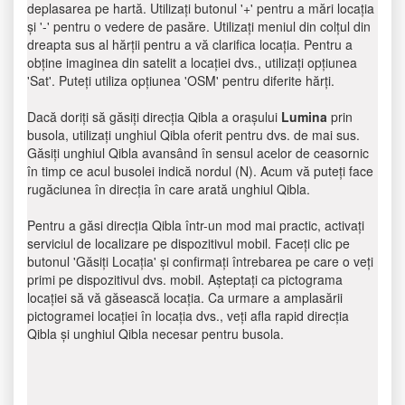
deplasarea pe hartă. Utilizați butonul '+' pentru a mări locația
și '-' pentru o vedere de pasăre. Utilizați meniul din colțul din
dreapta sus al hărții pentru a vă clarifica locația. Pentru a
obține imaginea din satelit a locației dvs., utilizați opțiunea
'Sat'. Puteți utiliza opțiunea 'OSM' pentru diferite hărți.
Dacă doriți să găsiți direcția Qibla a orașului
Lumina
prin
busola, utilizați unghiul Qibla oferit pentru dvs. de mai sus.
Găsiți unghiul Qibla avansând în sensul acelor de ceasornic
în timp ce acul busolei indică nordul (N). Acum vă puteți face
rugăciunea în direcția în care arată unghiul Qibla.
Pentru a găsi direcția Qibla într-un mod mai practic, activați
serviciul de localizare pe dispozitivul mobil. Faceți clic pe
butonul 'Găsiți Locația' și confirmați întrebarea pe care o veți
primi pe dispozitivul dvs. mobil. Așteptați ca pictograma
locației să vă găsească locația. Ca urmare a amplasării
pictogramei locației în locația dvs., veți afla rapid direcția
Qibla și unghiul Qibla necesar pentru busola.