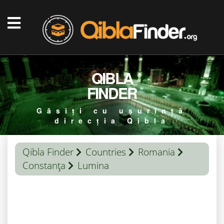
QIBLA
FINDER
Găsiți cu ușurință
direcția Qibla
Qibla Finder
Countries
Romania
Constanţa
Lumina