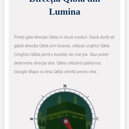
Lumina
Puteți găsi direcția Qibla în două moduri. Dacă doriți să
găsiți direcția Qibla prin busola, utilizați unghiul Qibla
(Unghiul Qibla pentru busola) de mai jos. Sau puteți
determina direcția dvs. Qibla utilizând platforma
Google Maps cu linia Qibla oferită pentru dvs.