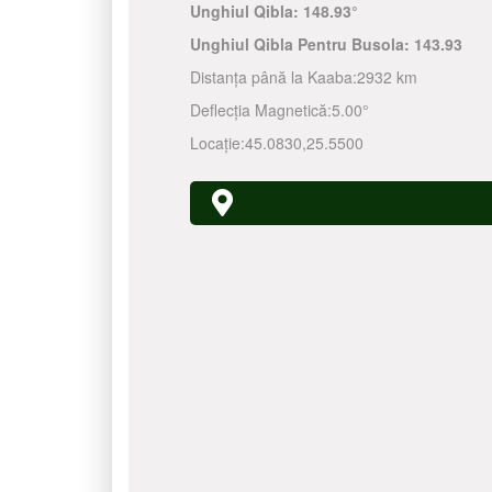
Unghiul Qibla:
148.93°
Unghiul Qibla Pentru Busola:
143.93
Distanța până la Kaaba:
2932 km
Deflecția Magnetică:
5.00°
Locație:
45.0830
,
25.5500