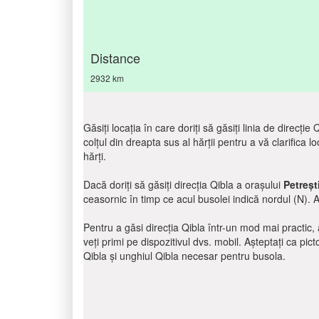
Distance
2932 km
Găsiți locația în care doriți să găsiți linia de direcți
colțul din dreapta sus al hărții pentru a vă clarifica lo
hărți.
Dacă doriți să găsiți direcția Qibla a orașului
Petreșt
ceasornic în timp ce acul busolei indică nordul (N). 
Pentru a găsi direcția Qibla într-un mod mai practic, a
veți primi pe dispozitivul dvs. mobil. Așteptați ca pic
Qibla și unghiul Qibla necesar pentru busola.