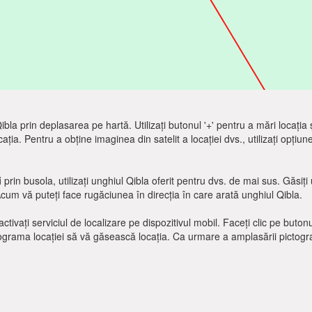
e Qibla prin deplasarea pe hartă. Utilizați butonul '+' pentru a mări locația
cația. Pentru a obține imaginea din satelit a locației dvs., utilizați opțiun
i
prin busola, utilizați unghiul Qibla oferit pentru dvs. de mai sus. Găsi
Acum vă puteți face rugăciunea în direcția în care arată unghiul Qibla.
ctivați serviciul de localizare pe dispozitivul mobil. Faceți clic pe buton
tograma locației să vă găsească locația. Ca urmare a amplasării pictograme