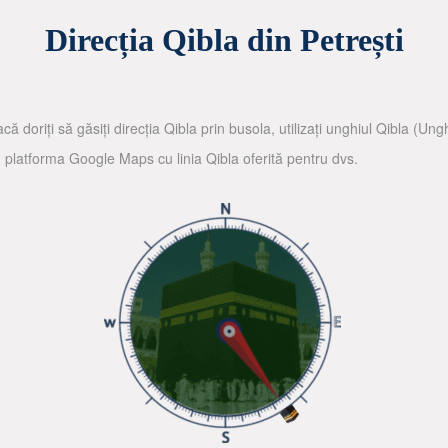
Direcția Qibla din Petrești
că doriți să găsiți direcția Qibla prin busola, utilizați unghiul Qibla (Un
nd platforma Google Maps cu linia Qibla oferită pentru dvs.