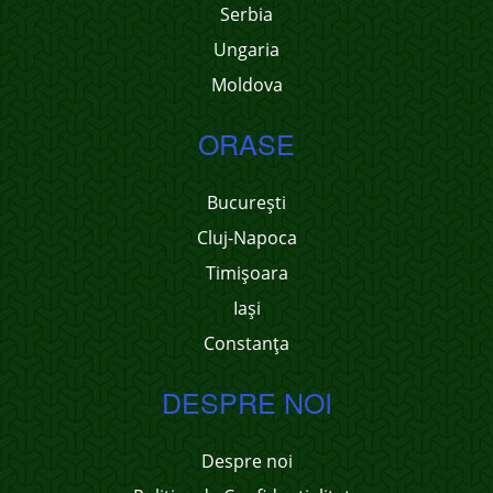
Serbia
Ungaria
Moldova
ORASE
București
Cluj-Napoca
Timișoara
Iași
Constanța
DESPRE NOI
Despre noi