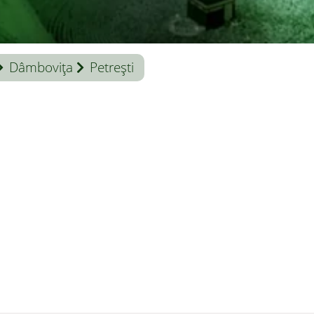
Dâmboviţa
Petrești