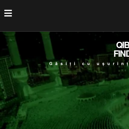
QI
FIN
Găsiți cu ușurin