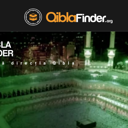
BLA
DER
ță direcția Qibla