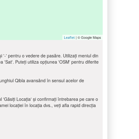
| © Google Maps
Leaflet
 și '-' pentru o vedere de pasăre. Utilizați meniul din
ea 'Sat'. Puteți utiliza opțiunea 'OSM' pentru diferite
ți unghiul Qibla avansând în sensul acelor de
ul 'Găsiți Locația' și confirmați întrebarea pe care o
i locației în locația dvs., veți afla rapid direcția