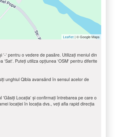
| © Google Maps
Leaflet
 și '-' pentru o vedere de pasăre. Utilizați meniul din
ea 'Sat'. Puteți utiliza opțiunea 'OSM' pentru diferite
ăsiți unghiul Qibla avansând în sensul acelor de
ul 'Găsiți Locația' și confirmați întrebarea pe care o
i locației în locația dvs., veți afla rapid direcția