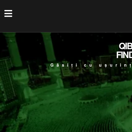
QI
FIN
Găsiți cu ușurin