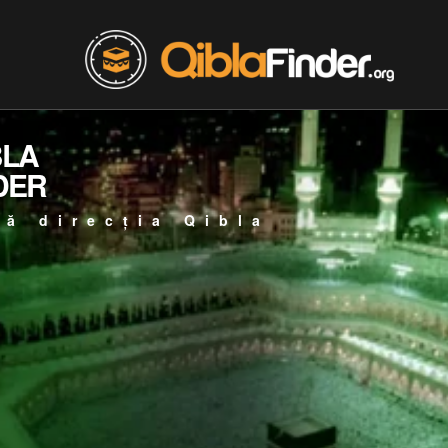
BLA
DER
ță direcția Qibla