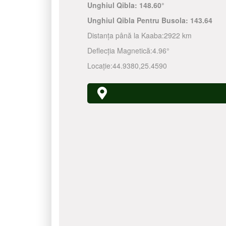
Unghiul Qibla:
148.60°
Unghiul Qibla Pentru Busola:
143.64
Distanța până la Kaaba:
2922 km
Deflecția Magnetică:
4.96°
Locație:
44.9380
,
25.4590