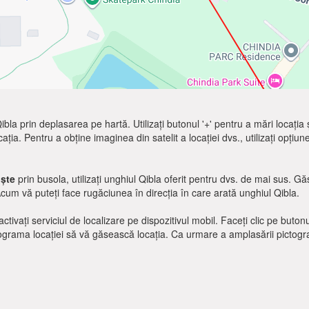
e Qibla prin deplasarea pe hartă. Utilizați butonul '+' pentru a mări locația
cația. Pentru a obține imaginea din satelit a locației dvs., utilizați opțiun
iște
prin busola, utilizați unghiul Qibla oferit pentru dvs. de mai sus. G
Acum vă puteți face rugăciunea în direcția în care arată unghiul Qibla.
ctivați serviciul de localizare pe dispozitivul mobil. Faceți clic pe buton
tograma locației să vă găsească locația. Ca urmare a amplasării pictograme