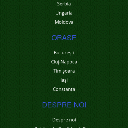
Serbia
Ungaria
Moldova
ORASE
București
Cluj-Napoca
Timișoara
Iași
Constanța
DESPRE NOI
Despre noi