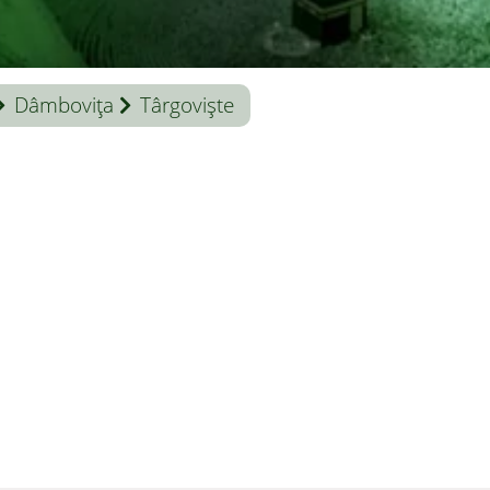
Dâmboviţa
Târgoviște