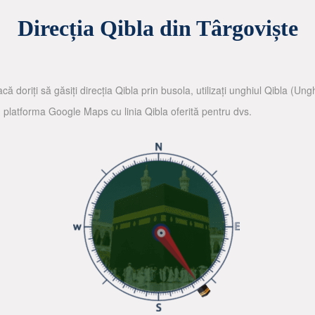
Direcția Qibla din Târgoviște
că doriți să găsiți direcția Qibla prin busola, utilizați unghiul Qibla (Un
nd platforma Google Maps cu linia Qibla oferită pentru dvs.