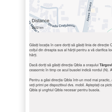
Distance
2922 km
Găsiți locația în care doriți să găsiți linia de direcți
colțul din dreapta sus al hărții pentru a vă clarifica lo
hărți.
Dacă doriți să găsiți direcția Qibla a orașului
Târgov
ceasornic în timp ce acul busolei indică nordul (N). 
Pentru a găsi direcția Qibla într-un mod mai practic, a
veți primi pe dispozitivul dvs. mobil. Așteptați ca pic
Qibla și unghiul Qibla necesar pentru busola.