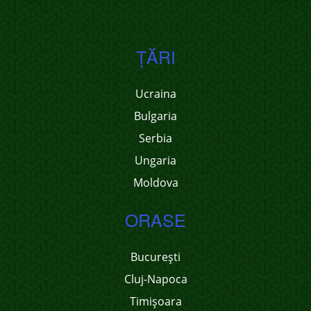
ŢĂRI
Ucraina
Bulgaria
Serbia
Ungaria
Moldova
ORASE
București
Cluj-Napoca
Timișoara