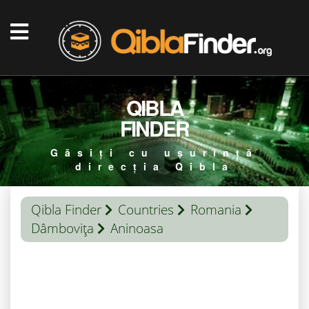
QIBLA
FINDER
Găsiți cu ușurință
direcția Qibla
Qibla Finder
Countries
Romania
Dâmboviţa
Aninoasa