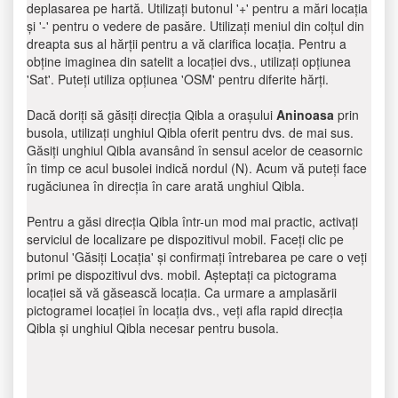
deplasarea pe hartă. Utilizați butonul '+' pentru a mări locația
și '-' pentru o vedere de pasăre. Utilizați meniul din colțul din
dreapta sus al hărții pentru a vă clarifica locația. Pentru a
obține imaginea din satelit a locației dvs., utilizați opțiunea
'Sat'. Puteți utiliza opțiunea 'OSM' pentru diferite hărți.
Dacă doriți să găsiți direcția Qibla a orașului
Aninoasa
prin
busola, utilizați unghiul Qibla oferit pentru dvs. de mai sus.
Găsiți unghiul Qibla avansând în sensul acelor de ceasornic
în timp ce acul busolei indică nordul (N). Acum vă puteți face
rugăciunea în direcția în care arată unghiul Qibla.
Pentru a găsi direcția Qibla într-un mod mai practic, activați
serviciul de localizare pe dispozitivul mobil. Faceți clic pe
butonul 'Găsiți Locația' și confirmați întrebarea pe care o veți
primi pe dispozitivul dvs. mobil. Așteptați ca pictograma
locației să vă găsească locația. Ca urmare a amplasării
pictogramei locației în locația dvs., veți afla rapid direcția
Qibla și unghiul Qibla necesar pentru busola.