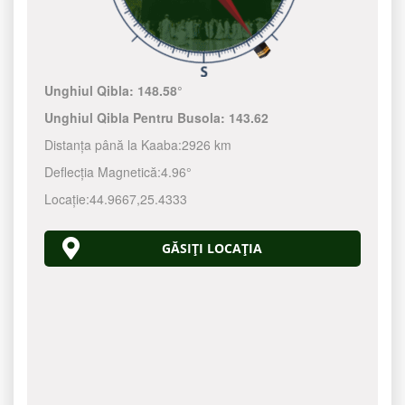
Unghiul Qibla:
148.58°
Unghiul Qibla Pentru Busola:
143.62
Distanța până la Kaaba:
2926 km
Deflecția Magnetică:
4.96°
Locație:
44.9667
,
25.4333
GĂSIȚI LOCAȚIA