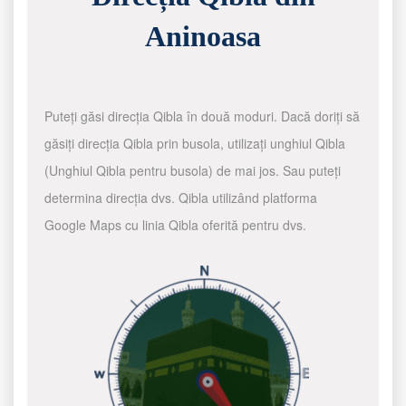
Aninoasa
Puteți găsi direcția Qibla în două moduri. Dacă doriți să
găsiți direcția Qibla prin busola, utilizați unghiul Qibla
(Unghiul Qibla pentru busola) de mai jos. Sau puteți
determina direcția dvs. Qibla utilizând platforma
Google Maps cu linia Qibla oferită pentru dvs.