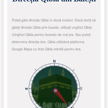
Puteți găsi direcția Qibla în două moduri. Dacă doriți să
găsiți direcția Qibla prin busola, utilizați unghiul Qibla
(Unghiul Qibla pentru busola) de mai jos. Sau puteți
determina direcția dvs. Qibla utilizând platforma
Google Maps cu linia Qibla oferită pentru dvs.