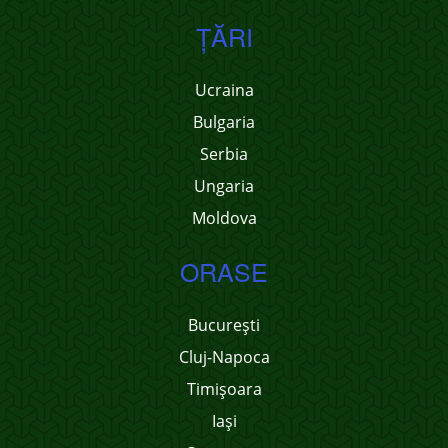
ŢĂRI
Ucraina
Bulgaria
Serbia
Ungaria
Moldova
ORASE
București
Cluj-Napoca
Timișoara
Iași