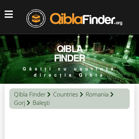
QIBLA
FINDER
Găsiți cu ușurință
direcția Qibla
Qibla Finder
Countries
Romania
Gorj
Balești