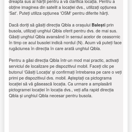
dreapta sus al hărții pentru a vă clarifica locația. Pentru a
obține imaginea din satelit a locației dvs., utilizați opțiunea
'Sat'. Puteți utiliza opțiunea 'OSM' pentru diferite hărți.
Dacă doriți să găsiți direcția Qibla a orașului
Balești
prin
busola, utilizați unghiul Qibla oferit pentru dvs. de mai sus.
Găsiți unghiul Qibla avansând în sensul acelor de ceasornic
în timp ce acul busolei indică nordul (N). Acum vă puteți face
rugăciunea în direcția în care arată unghiul Qibla.
Pentru a găsi direcția Qibla într-un mod mai practic, activați
serviciul de localizare pe dispozitivul mobil. Faceți clic pe
butonul 'Găsiți Locația' și confirmați întrebarea pe care o veți
primi pe dispozitivul dvs. mobil. Așteptați ca pictograma
locației să vă găsească locația. Ca urmare a amplasării
pictogramei locației în locația dvs., veți afla rapid direcția
Qibla și unghiul Qibla necesar pentru busola.