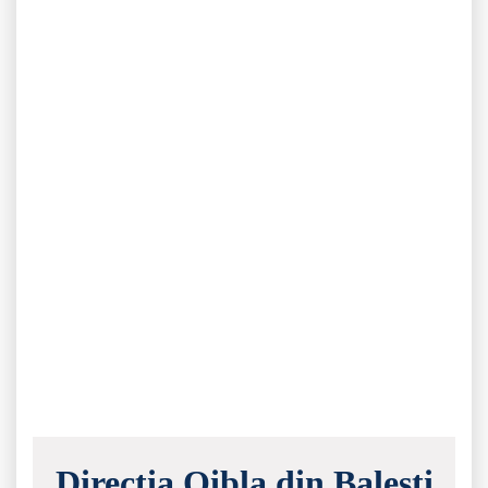
Direcția Qibla din Balești