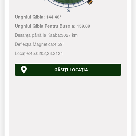
Unghiul Qibla:
144.48°
Unghiul Qibla Pentru Busola:
139.89
Distanța până la Kaaba:
3027 km
Deflecția Magnetică:
4.59°
Locație:
45.0202
,
23.2124
GĂSIȚI LOCAȚIA