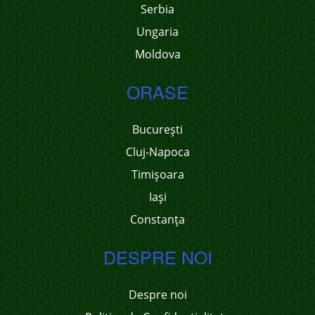
Serbia
Ungaria
Moldova
ORASE
București
Cluj-Napoca
Timișoara
Iași
Constanța
DESPRE NOI
Despre noi