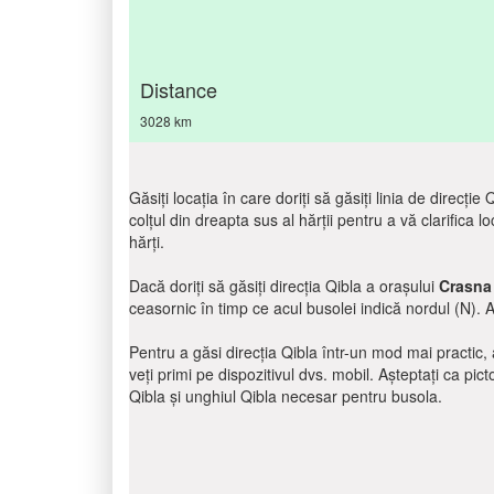
Distance
3028 km
Găsiți locația în care doriți să găsiți linia de direcți
colțul din dreapta sus al hărții pentru a vă clarifica lo
hărți.
Dacă doriți să găsiți direcția Qibla a orașului
Crasna
ceasornic în timp ce acul busolei indică nordul (N). 
Pentru a găsi direcția Qibla într-un mod mai practic, a
veți primi pe dispozitivul dvs. mobil. Așteptați ca pic
Qibla și unghiul Qibla necesar pentru busola.