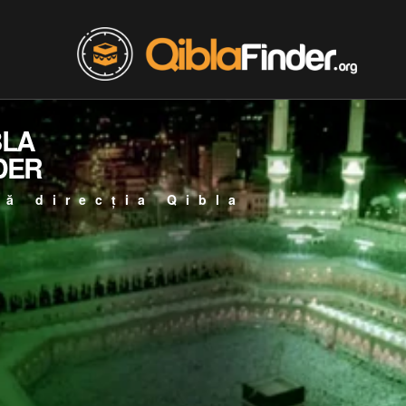
BLA
DER
ță direcția Qibla