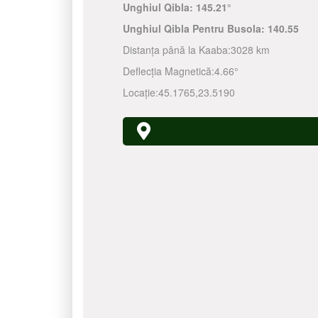
Unghiul Qibla:
145.21°
Unghiul Qibla Pentru Busola:
140.55
Distanța până la Kaaba:
3028 km
Deflecția Magnetică:
4.66°
Locație:
45.1765
,
23.5190