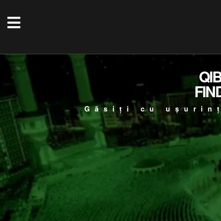
QI
FIN
Găsiți cu ușurin