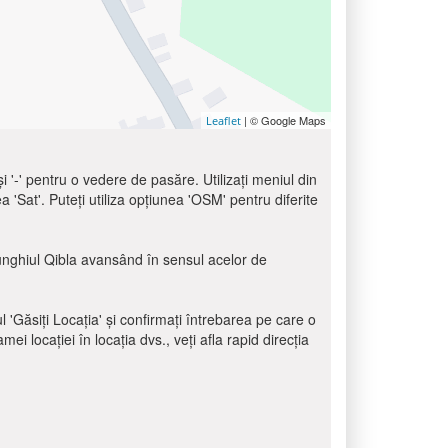
| © Google Maps
Leaflet
 și '-' pentru o vedere de pasăre. Utilizați meniul din
ea 'Sat'. Puteți utiliza opțiunea 'OSM' pentru diferite
i unghiul Qibla avansând în sensul acelor de
ul 'Găsiți Locația' și confirmați întrebarea pe care o
i locației în locația dvs., veți afla rapid direcția