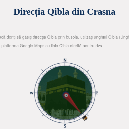
Direcția Qibla din Crasna
că doriți să găsiți direcția Qibla prin busola, utilizați unghiul Qibla (Un
nd platforma Google Maps cu linia Qibla oferită pentru dvs.