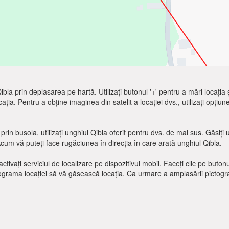
e Qibla prin deplasarea pe hartă. Utilizați butonul '+' pentru a mări locația
cația. Pentru a obține imaginea din satelit a locației dvs., utilizați opțiun
prin busola, utilizați unghiul Qibla oferit pentru dvs. de mai sus. Găsiț
Acum vă puteți face rugăciunea în direcția în care arată unghiul Qibla.
ctivați serviciul de localizare pe dispozitivul mobil. Faceți clic pe buton
tograma locației să vă găsească locația. Ca urmare a amplasării pictograme