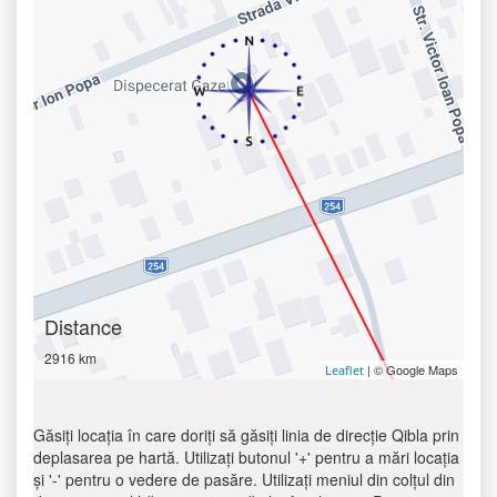
Distance
2916 km
| © Google Maps
Leaflet
Găsiți locația în care doriți să găsiți linia de direcție Qibla prin
deplasarea pe hartă. Utilizați butonul '+' pentru a mări locația
și '-' pentru o vedere de pasăre. Utilizați meniul din colțul din