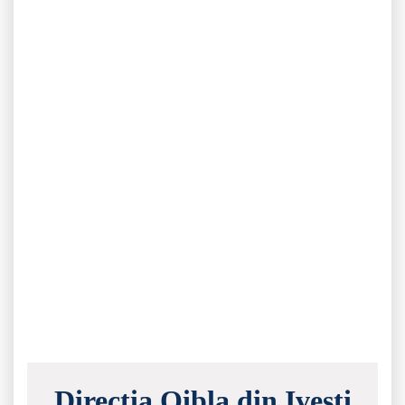
Direcția Qibla din Ivești