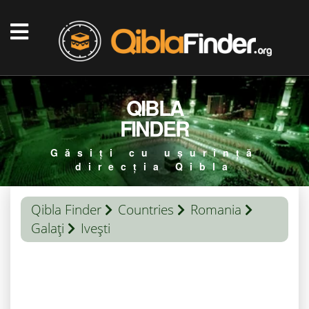
QIBLA
FINDER
Găsiți cu ușurință
direcția Qibla
Qibla Finder
Countries
Romania
Galaţi
Ivești