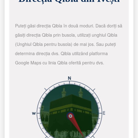
Puteți găsi direcția Qibla în două moduri. Dacă doriți să
găsiți direcția Qibla prin busola, utilizați unghiul Qibla
(Unghiul Qibla pentru busola) de mai jos. Sau puteți
determina direcția dvs. Qibla utilizând platforma
Google Maps cu linia Qibla oferită pentru dvs.