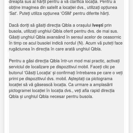
dreapta sus al hărții pentru a vă clarifica locația. Pentru a
obține imaginea din satelit a locației dvs., utilizați opțiunea
'Sat'. Puteți utiliza opțiunea 'OSM' pentru diferite hărți.
Dacă doriți să găsiți direcția Qibla a orașului
Ivești
prin
busola, utilizați unghiul Qibla oferit pentru dvs. de mai sus.
Găsiți unghiul Qibla avansând în sensul acelor de ceasornic
în timp ce acul busolei indică nordul (N). Acum vă puteți face
rugăciunea în direcția în care arată unghiul Qibla.
Pentru a găsi direcția Qibla într-un mod mai practic, activați
serviciul de localizare pe dispozitivul mobil. Faceți clic pe
butonul 'Găsiți Locația' și confirmați întrebarea pe care o veți
primi pe dispozitivul dvs. mobil. Așteptați ca pictograma
locației să vă găsească locația. Ca urmare a amplasării
pictogramei locației în locația dvs., veți afla rapid direcția
Qibla și unghiul Qibla necesar pentru busola.