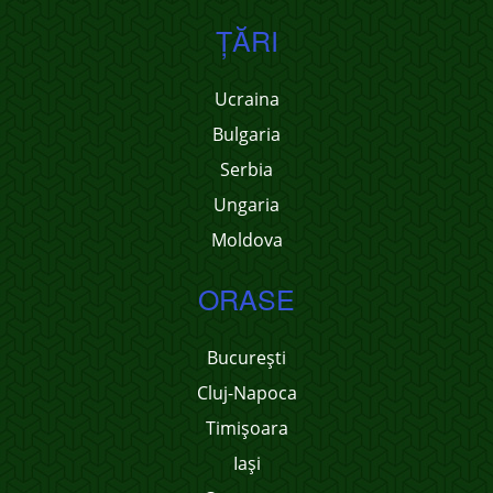
ŢĂRI
Ucraina
Bulgaria
Serbia
Ungaria
Moldova
ORASE
București
Cluj-Napoca
Timișoara
Iași