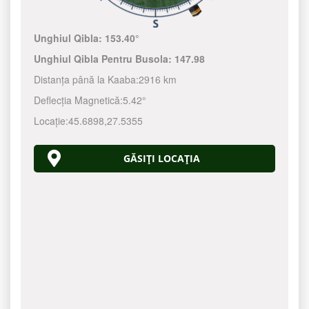
Unghiul Qibla:
153.40°
Unghiul Qibla Pentru Busola:
147.98
Distanța până la Kaaba:
2916 km
Deflecția Magnetică:
5.42°
Locație:
45.6898
,
27.5355
GĂSIȚI LOCAȚIA