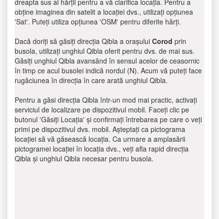
dreapta sus al hărții pentru a vă clarifica locația. Pentru a
obține imaginea din satelit a locației dvs., utilizați opțiunea
'Sat'. Puteți utiliza opțiunea 'OSM' pentru diferite hărți.
Dacă doriți să găsiți direcția Qibla a orașului
Corod
prin
busola, utilizați unghiul Qibla oferit pentru dvs. de mai sus.
Găsiți unghiul Qibla avansând în sensul acelor de ceasornic
în timp ce acul busolei indică nordul (N). Acum vă puteți face
rugăciunea în direcția în care arată unghiul Qibla.
Pentru a găsi direcția Qibla într-un mod mai practic, activați
serviciul de localizare pe dispozitivul mobil. Faceți clic pe
butonul 'Găsiți Locația' și confirmați întrebarea pe care o veți
primi pe dispozitivul dvs. mobil. Așteptați ca pictograma
locației să vă găsească locația. Ca urmare a amplasării
pictogramei locației în locația dvs., veți afla rapid direcția
Qibla și unghiul Qibla necesar pentru busola.