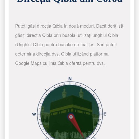
Puteți găsi direcția Qibla în două moduri. Dacă doriți să
găsiți direcția Qibla prin busola, utilizați unghiul Qibla
(Unghiul Qibla pentru busola) de mai jos. Sau puteți
determina direcția dvs. Qibla utilizând platforma
Google Maps cu linia Qibla oferită pentru dvs.