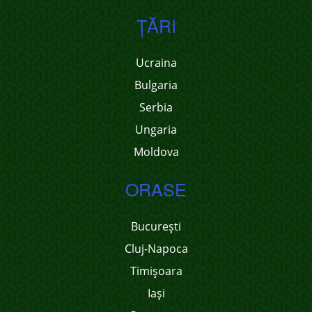
ŢĂRI
Ucraina
Bulgaria
Serbia
Ungaria
Moldova
ORASE
București
Cluj-Napoca
Timișoara
Iași