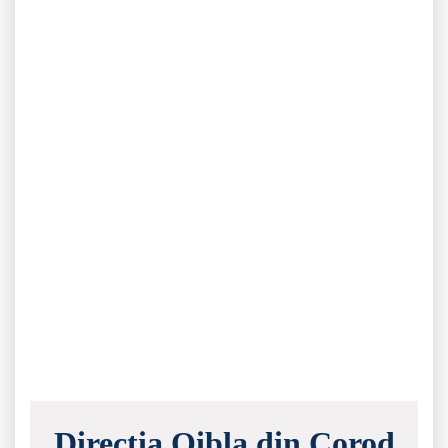
Direcția Qibla din Corod