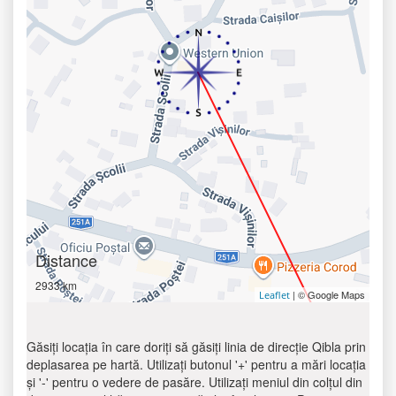
Distance
2933 km
| © Google Maps
Leaflet
Găsiți locația în care doriți să găsiți linia de direcție Qibla prin
deplasarea pe hartă. Utilizați butonul '+' pentru a mări locația
și '-' pentru o vedere de pasăre. Utilizați meniul din colțul din