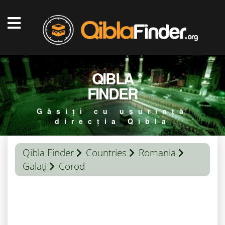
QIBLA
FINDER
Găsiți cu ușurință
direcția Qibla
Qibla Finder
Countries
Romania
Galaţi
Corod