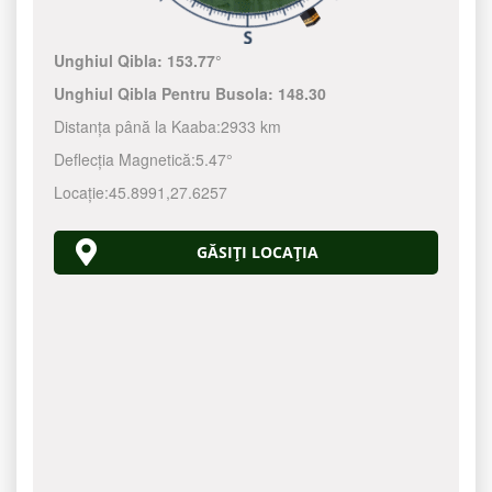
Unghiul Qibla:
153.77°
Unghiul Qibla Pentru Busola:
148.30
Distanța până la Kaaba:
2933 km
Deflecția Magnetică:
5.47°
Locație:
45.8991
,
27.6257
GĂSIȚI LOCAȚIA