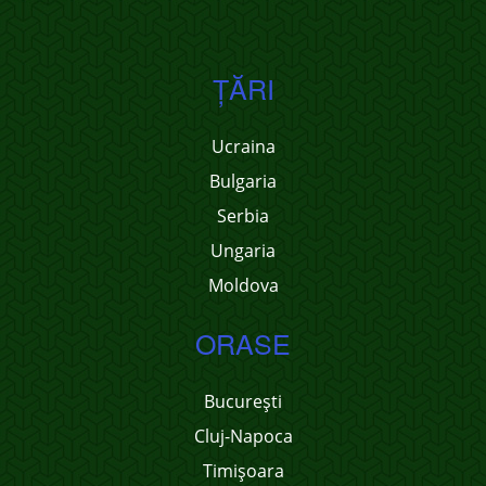
ŢĂRI
Ucraina
Bulgaria
Serbia
Ungaria
Moldova
ORASE
București
Cluj-Napoca
Timișoara