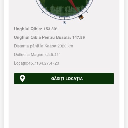
Unghiul Qibla:
153.30°
Unghiul Qibla Pentru Busola:
147.89
Distanța până la Kaaba:
2920 km
Deflecția Magnetică:
5.41°
Locație:
45.7164
,
27.4723
GĂSIȚI LOCAȚIA