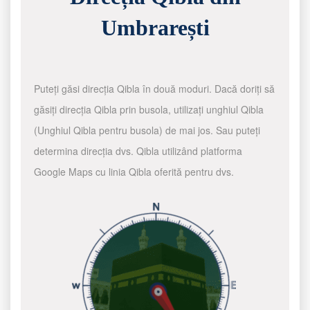
Umbrarești
Puteți găsi direcția Qibla în două moduri. Dacă doriți să
găsiți direcția Qibla prin busola, utilizați unghiul Qibla
(Unghiul Qibla pentru busola) de mai jos. Sau puteți
determina direcția dvs. Qibla utilizând platforma
Google Maps cu linia Qibla oferită pentru dvs.