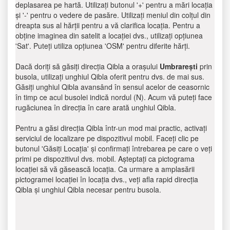
deplasarea pe hartă. Utilizați butonul '+' pentru a mări locația
și '-' pentru o vedere de pasăre. Utilizați meniul din colțul din
dreapta sus al hărții pentru a vă clarifica locația. Pentru a
obține imaginea din satelit a locației dvs., utilizați opțiunea
'Sat'. Puteți utiliza opțiunea 'OSM' pentru diferite hărți.
Dacă doriți să găsiți direcția Qibla a orașului
Umbrarești
prin
busola, utilizați unghiul Qibla oferit pentru dvs. de mai sus.
Găsiți unghiul Qibla avansând în sensul acelor de ceasornic
în timp ce acul busolei indică nordul (N). Acum vă puteți face
rugăciunea în direcția în care arată unghiul Qibla.
Pentru a găsi direcția Qibla într-un mod mai practic, activați
serviciul de localizare pe dispozitivul mobil. Faceți clic pe
butonul 'Găsiți Locația' și confirmați întrebarea pe care o veți
primi pe dispozitivul dvs. mobil. Așteptați ca pictograma
locației să vă găsească locația. Ca urmare a amplasării
pictogramei locației în locația dvs., veți afla rapid direcția
Qibla și unghiul Qibla necesar pentru busola.