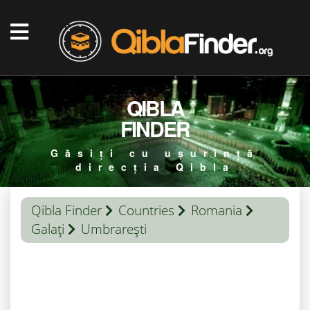
QIBLA
FINDER
Găsiți cu ușurință
direcția Qibla
Qibla Finder
Countries
Romania
Galaţi
Umbrarești