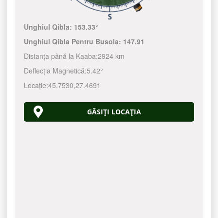
Unghiul Qibla:
153.33°
Unghiul Qibla Pentru Busola:
147.91
Distanța până la Kaaba:
2924 km
Deflecția Magnetică:
5.42°
Locație:
45.7530
,
27.4691
GĂSIȚI LOCAȚIA