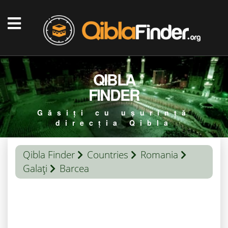
QIBLA
FINDER
Găsiți cu ușurință
direcția Qibla
Qibla Finder
Countries
Romania
Galaţi
Barcea