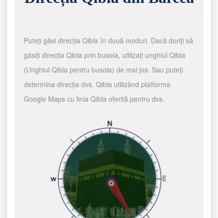
Puteți găsi direcția Qibla în două moduri. Dacă doriți să
găsiți direcția Qibla prin busola, utilizați unghiul Qibla
(Unghiul Qibla pentru busola) de mai jos. Sau puteți
determina direcția dvs. Qibla utilizând platforma
Google Maps cu linia Qibla oferită pentru dvs.