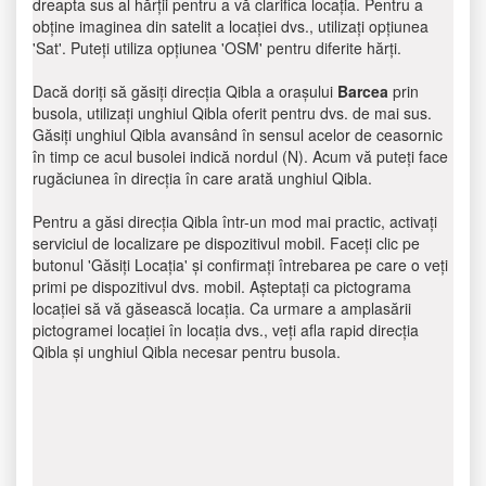
dreapta sus al hărții pentru a vă clarifica locația. Pentru a
obține imaginea din satelit a locației dvs., utilizați opțiunea
'Sat'. Puteți utiliza opțiunea 'OSM' pentru diferite hărți.
Dacă doriți să găsiți direcția Qibla a orașului
Barcea
prin
busola, utilizați unghiul Qibla oferit pentru dvs. de mai sus.
Găsiți unghiul Qibla avansând în sensul acelor de ceasornic
în timp ce acul busolei indică nordul (N). Acum vă puteți face
rugăciunea în direcția în care arată unghiul Qibla.
Pentru a găsi direcția Qibla într-un mod mai practic, activați
serviciul de localizare pe dispozitivul mobil. Faceți clic pe
butonul 'Găsiți Locația' și confirmați întrebarea pe care o veți
primi pe dispozitivul dvs. mobil. Așteptați ca pictograma
locației să vă găsească locația. Ca urmare a amplasării
pictogramei locației în locația dvs., veți afla rapid direcția
Qibla și unghiul Qibla necesar pentru busola.