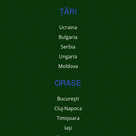
ŢĂRI
Ucraina
Bulgaria
Serbia
Ungaria
Moldova
ORASE
București
Cluj-Napoca
Timișoara
Iași