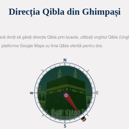
Direcția Qibla din Ghimpași
că doriți să găsiți direcția Qibla prin busola, utilizați unghiul Qibla (Un
nd platforma Google Maps cu linia Qibla oferită pentru dvs.