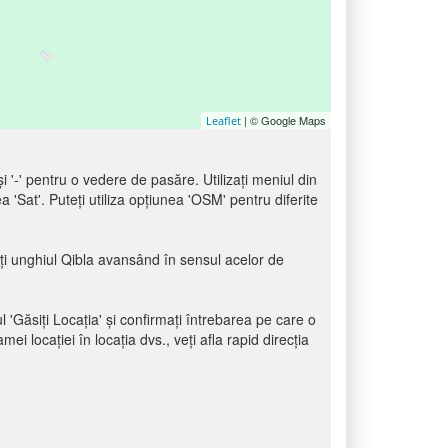
| © Google Maps
Leaflet
 și '-' pentru o vedere de pasăre. Utilizați meniul din
ea 'Sat'. Puteți utiliza opțiunea 'OSM' pentru diferite
siți unghiul Qibla avansând în sensul acelor de
ul 'Găsiți Locația' și confirmați întrebarea pe care o
i locației în locația dvs., veți afla rapid direcția