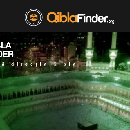
BLA
DER
ță direcția Qibla