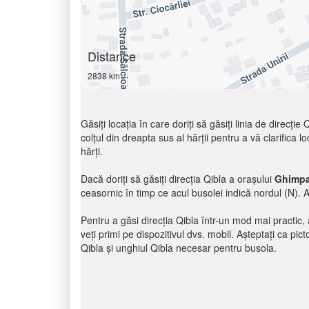
Distance
2838 km
Găsiți locația în care doriți să găsiți linia de direcți
colțul din dreapta sus al hărții pentru a vă clarifica lo
hărți.
Dacă doriți să găsiți direcția Qibla a orașului
Ghimpa
ceasornic în timp ce acul busolei indică nordul (N). 
Pentru a găsi direcția Qibla într-un mod mai practic, a
veți primi pe dispozitivul dvs. mobil. Așteptați ca pic
Qibla și unghiul Qibla necesar pentru busola.