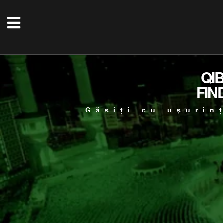
QI
FIN
Găsiți cu ușurin