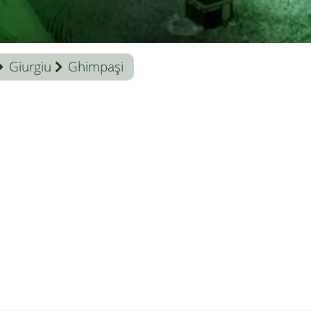
Giurgiu
Ghimpași