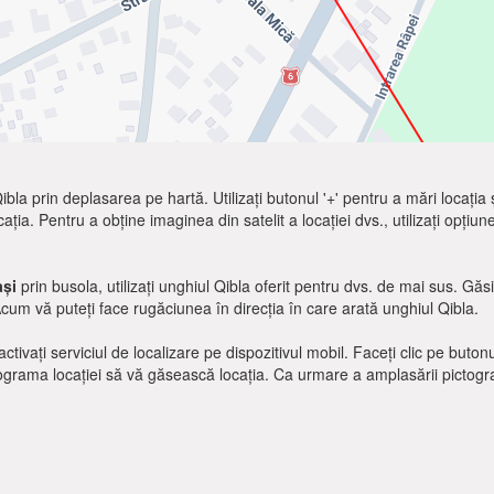
e Qibla prin deplasarea pe hartă. Utilizați butonul '+' pentru a mări locația
cația. Pentru a obține imaginea din satelit a locației dvs., utilizați opțiun
și
prin busola, utilizați unghiul Qibla oferit pentru dvs. de mai sus. Gă
Acum vă puteți face rugăciunea în direcția în care arată unghiul Qibla.
ctivați serviciul de localizare pe dispozitivul mobil. Faceți clic pe buton
tograma locației să vă găsească locația. Ca urmare a amplasării pictograme