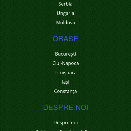
Serbia
Ungaria
Moldova
ORASE
București
Cluj-Napoca
Timișoara
Iași
Constanța
DESPRE NOI
Despre noi