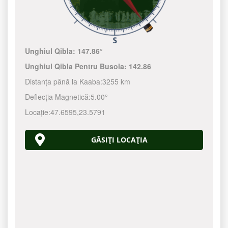
Unghiul Qibla:
147.86°
Unghiul Qibla Pentru Busola:
142.86
Distanța până la Kaaba:
3255 km
Deflecția Magnetică:
5.00°
Locație:
47.6595
,
23.5791
GĂSIȚI LOCAȚIA