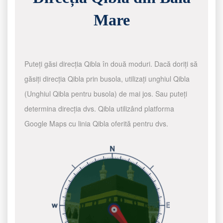
Mare
Puteți găsi direcția Qibla în două moduri. Dacă doriți să
găsiți direcția Qibla prin busola, utilizați unghiul Qibla
(Unghiul Qibla pentru busola) de mai jos. Sau puteți
determina direcția dvs. Qibla utilizând platforma
Google Maps cu linia Qibla oferită pentru dvs.