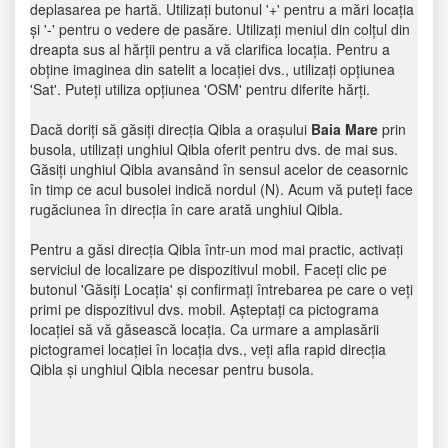
deplasarea pe hartă. Utilizați butonul '+' pentru a mări locația
și '-' pentru o vedere de pasăre. Utilizați meniul din colțul din
dreapta sus al hărții pentru a vă clarifica locația. Pentru a
obține imaginea din satelit a locației dvs., utilizați opțiunea
'Sat'. Puteți utiliza opțiunea 'OSM' pentru diferite hărți.
Dacă doriți să găsiți direcția Qibla a orașului
Baia Mare
prin
busola, utilizați unghiul Qibla oferit pentru dvs. de mai sus.
Găsiți unghiul Qibla avansând în sensul acelor de ceasornic
în timp ce acul busolei indică nordul (N). Acum vă puteți face
rugăciunea în direcția în care arată unghiul Qibla.
Pentru a găsi direcția Qibla într-un mod mai practic, activați
serviciul de localizare pe dispozitivul mobil. Faceți clic pe
butonul 'Găsiți Locația' și confirmați întrebarea pe care o veți
primi pe dispozitivul dvs. mobil. Așteptați ca pictograma
locației să vă găsească locația. Ca urmare a amplasării
pictogramei locației în locația dvs., veți afla rapid direcția
Qibla și unghiul Qibla necesar pentru busola.