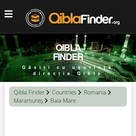
QIBLA
FINDER
Găsiți cu ușurință
direcția Qibla
Qibla Finder
Countries
Romania
Maramureş
Baia Mare