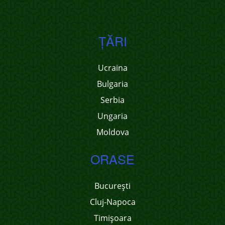
ŢĂRI
Ucraina
Bulgaria
Serbia
Ungaria
Moldova
ORASE
București
Cluj-Napoca
Timișoara