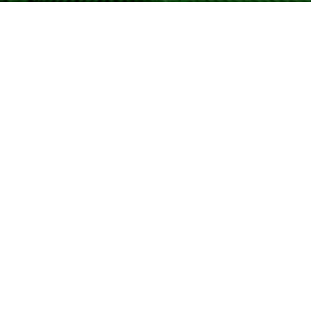
Qibla Finder
Countries
Romania