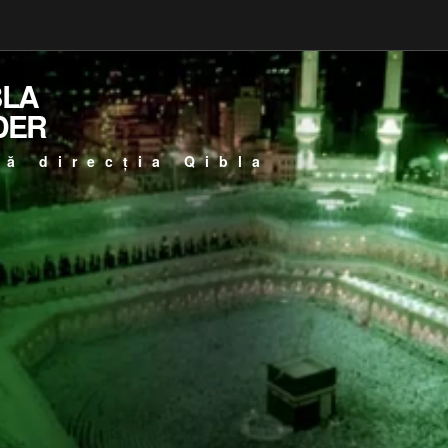
BLA
DER
ță direcția Qibla