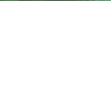
Maramureş
Recea