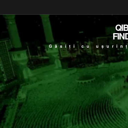
QI
FIN
Găsiți cu ușurin