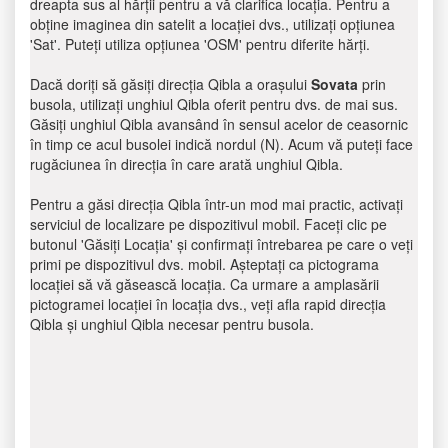
dreapta sus al hărții pentru a vă clarifica locația. Pentru a
obține imaginea din satelit a locației dvs., utilizați opțiunea
'Sat'. Puteți utiliza opțiunea 'OSM' pentru diferite hărți.
Dacă doriți să găsiți direcția Qibla a orașului
Sovata
prin
busola, utilizați unghiul Qibla oferit pentru dvs. de mai sus.
Găsiți unghiul Qibla avansând în sensul acelor de ceasornic
în timp ce acul busolei indică nordul (N). Acum vă puteți face
rugăciunea în direcția în care arată unghiul Qibla.
Pentru a găsi direcția Qibla într-un mod mai practic, activați
serviciul de localizare pe dispozitivul mobil. Faceți clic pe
butonul 'Găsiți Locația' și confirmați întrebarea pe care o veți
primi pe dispozitivul dvs. mobil. Așteptați ca pictograma
locației să vă găsească locația. Ca urmare a amplasării
pictogramei locației în locația dvs., veți afla rapid direcția
Qibla și unghiul Qibla necesar pentru busola.