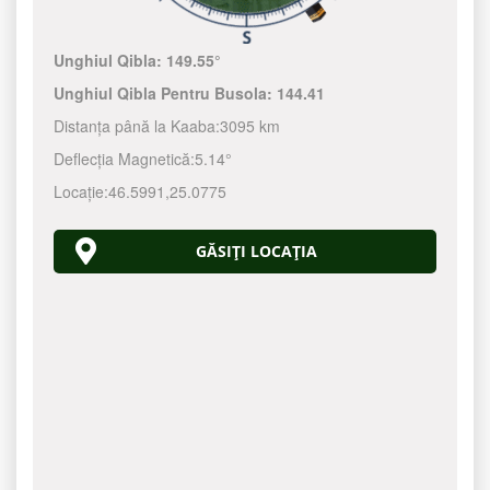
Unghiul Qibla:
149.55°
Unghiul Qibla Pentru Busola:
144.41
Distanța până la Kaaba:
3095 km
Deflecția Magnetică:
5.14°
Locație:
46.5991
,
25.0775
GĂSIȚI LOCAȚIA