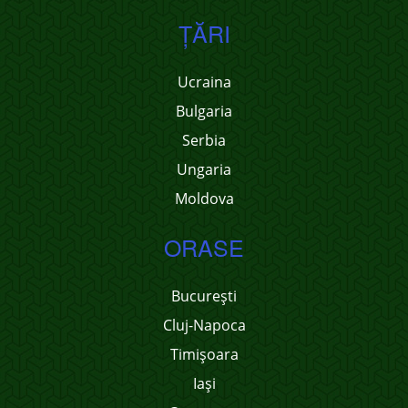
ŢĂRI
Ucraina
Bulgaria
Serbia
Ungaria
Moldova
ORASE
București
Cluj-Napoca
Timișoara
Iași