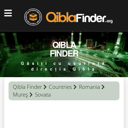
QIBLA
FINDER
Găsiți cu ușurință
direcția Qibla
Qibla Finder
Countries
Romania
Mureş
Sovata