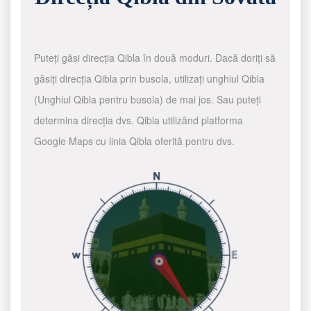
Puteți găsi direcția Qibla în două moduri. Dacă doriți să
găsiți direcția Qibla prin busola, utilizați unghiul Qibla
(Unghiul Qibla pentru busola) de mai jos. Sau puteți
determina direcția dvs. Qibla utilizând platforma
Google Maps cu linia Qibla oferită pentru dvs.