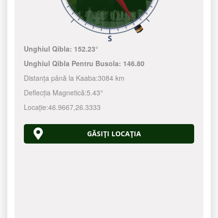
Unghiul Qibla:
152.23°
Unghiul Qibla Pentru Busola:
146.80
Distanța până la Kaaba:
3084 km
Deflecția Magnetică:
5.43°
Locație:
46.9667
,
26.3333
GĂSIȚI LOCAȚIA