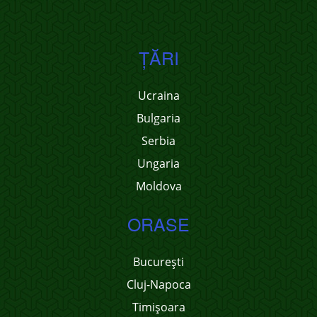
ŢĂRI
Ucraina
Bulgaria
Serbia
Ungaria
Moldova
ORASE
București
Cluj-Napoca
Timișoara