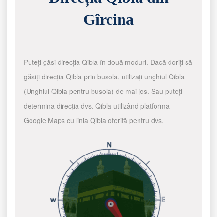
Gîrcina
Puteți găsi direcția Qibla în două moduri. Dacă doriți să
găsiți direcția Qibla prin busola, utilizați unghiul Qibla
(Unghiul Qibla pentru busola) de mai jos. Sau puteți
determina direcția dvs. Qibla utilizând platforma
Google Maps cu linia Qibla oferită pentru dvs.