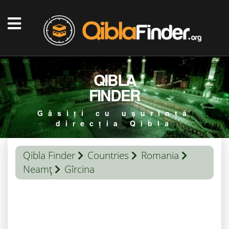
QIBLA
FINDER
Găsiți cu ușurință
direcția Qibla
Qibla Finder
Countries
Romania
Neamţ
Gîrcina