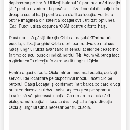
deplasarea pe hartă. Utilizați butonul '+' pentru a mări locația
și '-' pentru o vedere de pasăre. Utilizați meniul din colțul din
dreapta sus al hărții pentru a vă clarifica locația. Pentru a
obține imaginea din satelit a locației dvs., utilizați opțiunea
'Sat'. Puteți utiliza opțiunea 'OSM' pentru diferite hărți.
Dacă doriți să găsiți direcția Qibla a orașului
Gîrcina
prin
busola, utilizați unghiul Qibla oferit pentru dvs. de mai sus.
Găsiți unghiul Qibla avansând în sensul acelor de ceasornic
în timp ce acul busolei indică nordul (N). Acum vă puteți face
rugăciunea în direcția în care arată unghiul Qibla.
Pentru a găsi direcția Qibla într-un mod mai practic, activați
serviciul de localizare pe dispozitivul mobil. Faceți clic pe
butonul 'Găsiți Locația' și confirmați întrebarea pe care o veți
primi pe dispozitivul dvs. mobil. Așteptați ca pictograma
locației să vă găsească locația. Ca urmare a amplasării
pictogramei locației în locația dvs., veți afla rapid direcția
Qibla și unghiul Qibla necesar pentru busola.