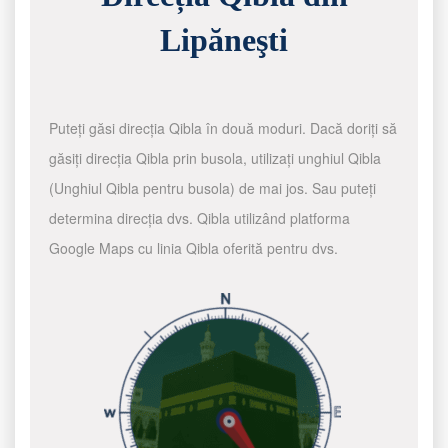
Lipăneşti
Puteți găsi direcția Qibla în două moduri. Dacă doriți să
găsiți direcția Qibla prin busola, utilizați unghiul Qibla
(Unghiul Qibla pentru busola) de mai jos. Sau puteți
determina direcția dvs. Qibla utilizând platforma
Google Maps cu linia Qibla oferită pentru dvs.