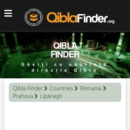
QIBLA
FINDER
Găsiți cu ușurință
direcția Qibla
Qibla Finder
Countries
Romania
Prahova
Lipăneşti