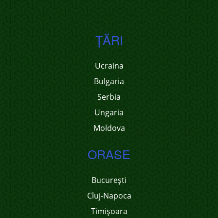
ŢĂRI
Ucraina
Bulgaria
Serbia
Ungaria
Moldova
ORASE
București
Cluj-Napoca
Timișoara