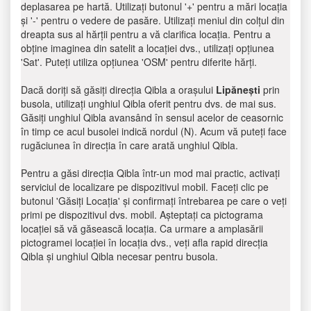
deplasarea pe hartă. Utilizați butonul '+' pentru a mări locația
și '-' pentru o vedere de pasăre. Utilizați meniul din colțul din
dreapta sus al hărții pentru a vă clarifica locația. Pentru a
obține imaginea din satelit a locației dvs., utilizați opțiunea
'Sat'. Puteți utiliza opțiunea 'OSM' pentru diferite hărți.
Dacă doriți să găsiți direcția Qibla a orașului
Lipăneşti
prin
busola, utilizați unghiul Qibla oferit pentru dvs. de mai sus.
Găsiți unghiul Qibla avansând în sensul acelor de ceasornic
în timp ce acul busolei indică nordul (N). Acum vă puteți face
rugăciunea în direcția în care arată unghiul Qibla.
Pentru a găsi direcția Qibla într-un mod mai practic, activați
serviciul de localizare pe dispozitivul mobil. Faceți clic pe
butonul 'Găsiți Locația' și confirmați întrebarea pe care o veți
primi pe dispozitivul dvs. mobil. Așteptați ca pictograma
locației să vă găsească locația. Ca urmare a amplasării
pictogramei locației în locația dvs., veți afla rapid direcția
Qibla și unghiul Qibla necesar pentru busola.