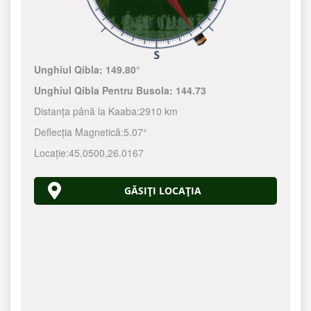
Unghiul Qibla:
149.80°
Unghiul Qibla Pentru Busola:
144.73
Distanța până la Kaaba:
2910 km
Deflecția Magnetică:
5.07°
Locație:
45.0500
,
26.0167
GĂSIȚI LOCAȚIA