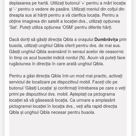
deplasarea pe hartă. Utilizați butonul '+' pentru a mări locația
și '-' pentru o vedere de pasăre. Utilizați meniul din colțul din
dreapta sus al hărții pentru a vă clarifica locația. Pentru a
obține imaginea din satelit a locației dvs., utilizați opțiunea
'Sat'. Puteți utiliza opțiunea 'OSM' pentru diferite hărți.
Dacă doriți să găsiți direcția Qibla a orașului
Dumbrăviţa
prin
busola, utilizați unghiul Qibla oferit pentru dvs. de mai sus.
Găsiți unghiul Qibla avansând în sensul acelor de ceasornic
în timp ce acul busolei indică nordul (N). Acum vă puteți face
rugăciunea în direcția în care arată unghiul Qibla.
Pentru a găsi direcția Qibla într-un mod mai practic, activați
serviciul de localizare pe dispozitivul mobil. Faceți clic pe
butonul 'Găsiți Locația' și confirmați întrebarea pe care o veți
primi pe dispozitivul dvs. mobil. Așteptați ca pictograma
locației să vă găsească locația. Ca urmare a amplasării
pictogramei locației în locația dvs., veți afla rapid direcția
Qibla și unghiul Qibla necesar pentru busola.