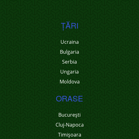
ŢĂRI
Ucraina
Bulgaria
Serbia
Ungaria
Moldova
ORASE
București
Cluj-Napoca
Timișoara