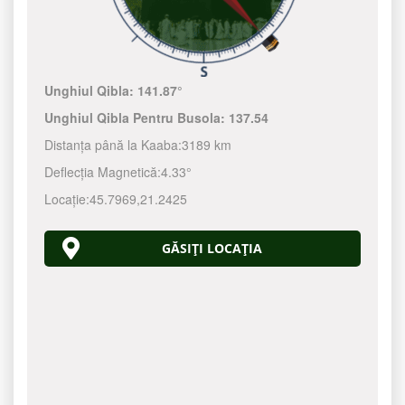
Unghiul Qibla:
141.87°
Unghiul Qibla Pentru Busola:
137.54
Distanța până la Kaaba:
3189 km
Deflecția Magnetică:
4.33°
Locație:
45.7969
,
21.2425
GĂSIȚI LOCAȚIA