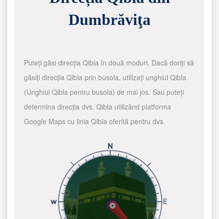
Dumbrăviţa
Puteți găsi direcția Qibla în două moduri. Dacă doriți să
găsiți direcția Qibla prin busola, utilizați unghiul Qibla
(Unghiul Qibla pentru busola) de mai jos. Sau puteți
determina direcția dvs. Qibla utilizând platforma
Google Maps cu linia Qibla oferită pentru dvs.