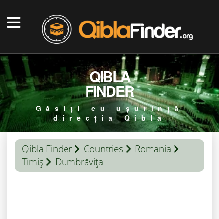
QIBLA
FINDER
Găsiți cu ușurință
direcția Qibla
Qibla Finder
Countries
Romania
Timiş
Dumbrăviţa