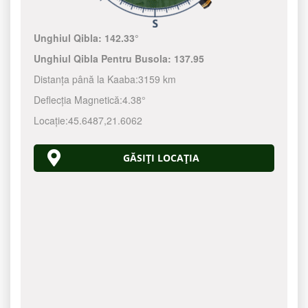
Unghiul Qibla:
142.33°
Unghiul Qibla Pentru Busola:
137.95
Distanța până la Kaaba:
3159 km
Deflecția Magnetică:
4.38°
Locație:
45.6487
,
21.6062
GĂSIȚI LOCAȚIA