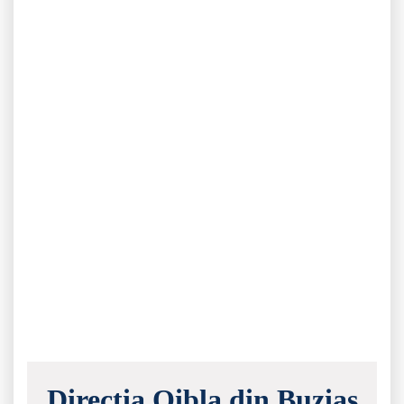
Direcția Qibla din Buziaș