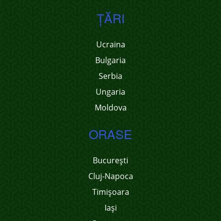
ŢĂRI
Ucraina
Bulgaria
Serbia
Ungaria
Moldova
ORASE
București
Cluj-Napoca
Timișoara
Iași