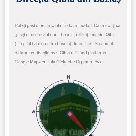
Puteți găsi direcția Qibla în două moduri. Dacă doriți să
găsiți direcția Qibla prin busola, utilizați unghiul Qibla
(Unghiul Qibla pentru busola) de mai jos. Sau puteți
determina direcția dvs. Qibla utilizând platforma
Google Maps cu linia Qibla oferită pentru dvs.