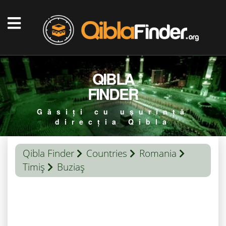
QIBLA
FINDER
Găsiți cu ușurință
direcția Qibla
Qibla Finder
Countries
Romania
Timiş
Buziaș