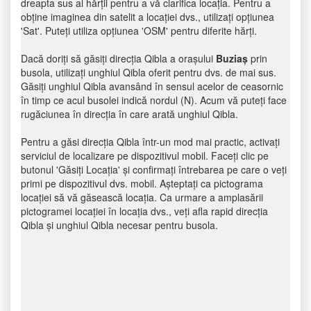
dreapta sus al hărții pentru a vă clarifica locația. Pentru a
obține imaginea din satelit a locației dvs., utilizați opțiunea
'Sat'. Puteți utiliza opțiunea 'OSM' pentru diferite hărți.
Dacă doriți să găsiți direcția Qibla a orașului
Buziaș
prin
busola, utilizați unghiul Qibla oferit pentru dvs. de mai sus.
Găsiți unghiul Qibla avansând în sensul acelor de ceasornic
în timp ce acul busolei indică nordul (N). Acum vă puteți face
rugăciunea în direcția în care arată unghiul Qibla.
Pentru a găsi direcția Qibla într-un mod mai practic, activați
serviciul de localizare pe dispozitivul mobil. Faceți clic pe
butonul 'Găsiți Locația' și confirmați întrebarea pe care o veți
primi pe dispozitivul dvs. mobil. Așteptați ca pictograma
locației să vă găsească locația. Ca urmare a amplasării
pictogramei locației în locația dvs., veți afla rapid direcția
Qibla și unghiul Qibla necesar pentru busola.