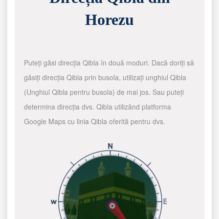
Horezu
Puteți găsi direcția Qibla în două moduri. Dacă doriți să
găsiți direcția Qibla prin busola, utilizați unghiul Qibla
(Unghiul Qibla pentru busola) de mai jos. Sau puteți
determina direcția dvs. Qibla utilizând platforma
Google Maps cu linia Qibla oferită pentru dvs.