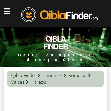
QIBLA
FINDER
Găsiți cu ușurință
direcția Qibla
Qibla Finder
Countries
Romania
Vâlcea
Horezu