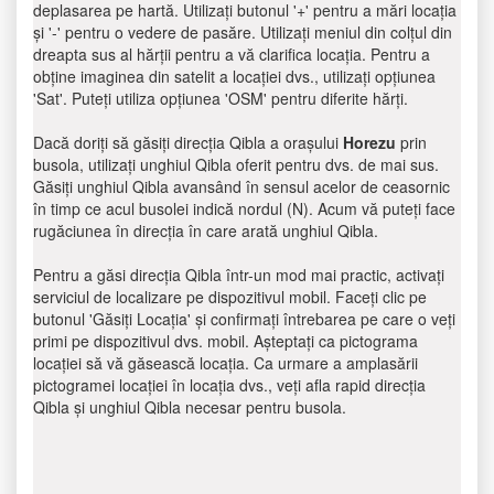
deplasarea pe hartă. Utilizați butonul '+' pentru a mări locația
și '-' pentru o vedere de pasăre. Utilizați meniul din colțul din
dreapta sus al hărții pentru a vă clarifica locația. Pentru a
obține imaginea din satelit a locației dvs., utilizați opțiunea
'Sat'. Puteți utiliza opțiunea 'OSM' pentru diferite hărți.
Dacă doriți să găsiți direcția Qibla a orașului
Horezu
prin
busola, utilizați unghiul Qibla oferit pentru dvs. de mai sus.
Găsiți unghiul Qibla avansând în sensul acelor de ceasornic
în timp ce acul busolei indică nordul (N). Acum vă puteți face
rugăciunea în direcția în care arată unghiul Qibla.
Pentru a găsi direcția Qibla într-un mod mai practic, activați
serviciul de localizare pe dispozitivul mobil. Faceți clic pe
butonul 'Găsiți Locația' și confirmați întrebarea pe care o veți
primi pe dispozitivul dvs. mobil. Așteptați ca pictograma
locației să vă găsească locația. Ca urmare a amplasării
pictogramei locației în locația dvs., veți afla rapid direcția
Qibla și unghiul Qibla necesar pentru busola.