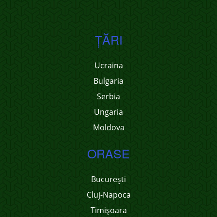
ŢĂRI
Ucraina
Bulgaria
Serbia
Ungaria
Moldova
ORASE
București
Cluj-Napoca
Timișoara