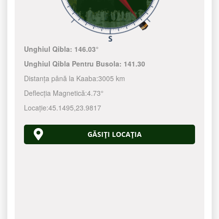
Unghiul Qibla:
146.03°
Unghiul Qibla Pentru Busola:
141.30
Distanța până la Kaaba:
3005 km
Deflecția Magnetică:
4.73°
Locație:
45.1495
,
23.9817
GĂSIȚI LOCAȚIA